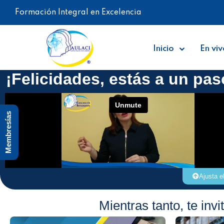
Formación Integral en Excelencia
Inicio
En viv
¡Felicidades, estás a un paso
Membresías
Ajusta e
Mientras tanto, te in