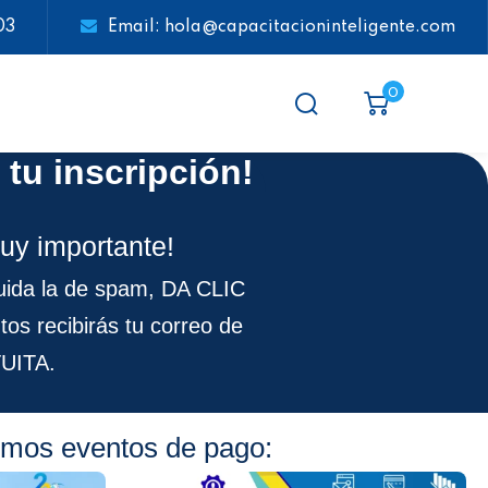
03
Email: hola@capacitacioninteligente.com
0
 tu inscripción!
uy importante!
luida la de spam, DA CLIC
tos recibirás tu correo de
UITA.
ximos eventos de pago: