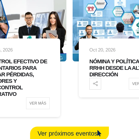
, 2026
Ago 11, 2026
- Oct 20, 
NA Y POLÍTICAS DE
DIPLOMADO
 DESDE LA ALTA
ADMINISTRACIÓN Y
CCIÓN
CONTROL TOTAL C
CONTPAQI COMERC
VER MÁS
PREMIUM
VE
Ver próximos eventos