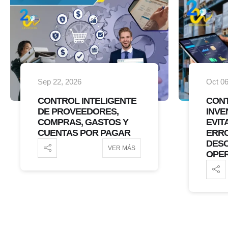
Oct 06, 2026
Oct 20
CONTROL EFECTIVO DE
NÓMI
INVENTARIOS PARA
RRHH
EVITAR PÉRDIDAS,
DIRE
ERRORES Y
DESCONTROL
OPERATIVO
VER MÁS