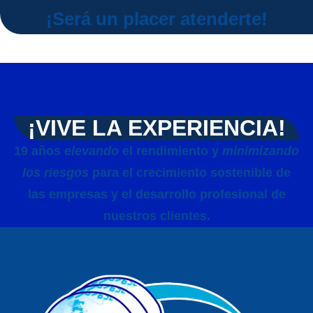
¡Será un placer atenderte!
¡VIVE LA EXPERIENCIA!
19 años
elevando
el rendimiento y
minimizando
los riesgos
para el crecimiento sostenible de
las empresas y el desarrollo profesional de
nuestros clientes.