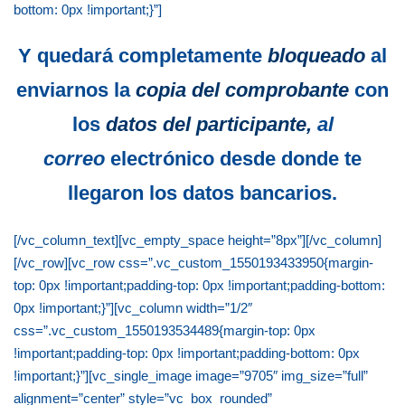
bottom: 0px !important;}”]
Y quedará completamente
bloqueado
al
enviarnos la
copia del comprobante
con
los
datos del participante,
al
correo
electrónico desde donde te
llegaron los datos bancarios.
[/vc_column_text][vc_empty_space height=”8px”][/vc_column]
[/vc_row][vc_row css=”.vc_custom_1550193433950{margin-
top: 0px !important;padding-top: 0px !important;padding-bottom:
0px !important;}”][vc_column width=”1/2″
css=”.vc_custom_1550193534489{margin-top: 0px
!important;padding-top: 0px !important;padding-bottom: 0px
!important;}”][vc_single_image image=”9705″ img_size=”full”
alignment=”center” style=”vc_box_rounded”