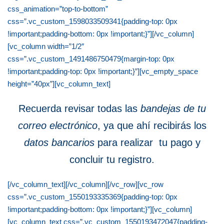
css_animation=”top-to-bottom”
css=”.vc_custom_1598033509341{padding-top: 0px
!important;padding-bottom: 0px !important;}”][/vc_column]
[vc_column width=”1/2″
css=”.vc_custom_1491486750479{margin-top: 0px
!important;padding-top: 0px !important;}”][vc_empty_space
height=”40px”][vc_column_text]
Recuerda revisar todas las
bandejas de tu
correo electrónico
, ya que ahí
recibirás los
datos bancarios
para realizar tu pago y
concluir tu registro.
[/vc_column_text][/vc_column][/vc_row][vc_row
css=”.vc_custom_1550193335369{padding-top: 0px
!important;padding-bottom: 0px !important;}”][vc_column]
[vc_column_text css=”.vc_custom_1550193472047{padding-