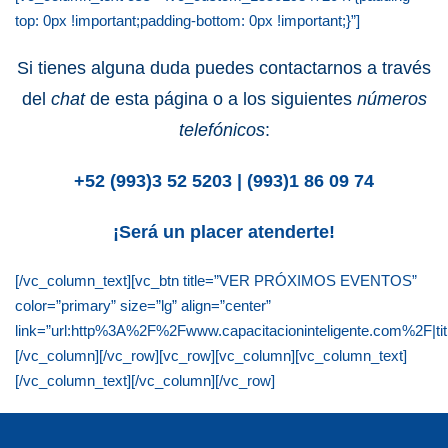
top: 0px !important;padding-bottom: 0px !important;}”]
Si tienes alguna duda puedes contactarnos a través
del
chat
de esta página o a los siguientes
números
telefónicos
:
+52 (993)3 52 5203 | (993)1 86 09 74
¡Será un placer atenderte!
[/vc_column_text][vc_btn title=”VER PRÓXIMOS EVENTOS”
color=”primary” size=”lg” align=”center”
link=”url:http%3A%2F%2Fwww.capacitacioninteligente.com%2F|ti
[/vc_column][/vc_row][vc_row][vc_column][vc_column_text]
[/vc_column_text][/vc_column][/vc_row]