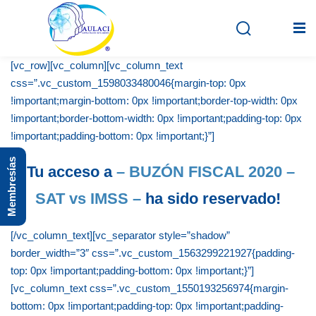
[vc_row][vc_column][vc_column_text
css=”.vc_custom_1598033480046{margin-top: 0px
!important;margin-bottom: 0px !important;border-top-width: 0px
Inicio
!important;border-bottom-width: 0px !important;padding-top: 0px
En vivo
!important;padding-bottom: 0px !important;}”]
Membresías
Grabados
¡Tu acceso a
– BUZÓN FISCAL 2020 –
SAT vs IMSS –
ha sido reservado!
Registro
Iniciar sesión
[/vc_column_text][vc_separator style=”shadow”
border_width=”3″ css=”.vc_custom_1563299221927{padding-
top: 0px !important;padding-bottom: 0px !important;}”]
[vc_column_text css=”.vc_custom_1550193256974{margin-
bottom: 0px !important;padding-top: 0px !important;padding-