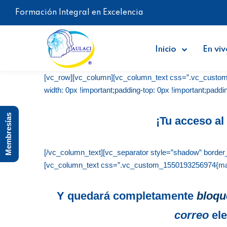
Formación Integral en Excelencia
Inicio
En viv
[vc_row][vc_column][vc_column_text css=”.vc_custom_1
width: 0px !important;padding-top: 0px !important;paddin
Membresías
¡Tu acceso a
[/vc_column_text][vc_separator style=”shadow” border
[vc_column_text css=”.vc_custom_1550193256974{margin
Y quedará completamente
bloqu
correo
el