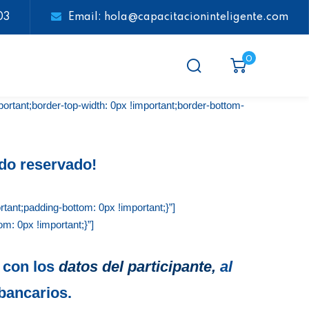
03
Email: hola@capacitacioninteligente.com
0
tant;border-top-width: 0px !important;border-bottom-
do reservado!
ant;padding-bottom: 0px !important;}”]
: 0px !important;}”]
con los
datos del participante,
al
 bancarios.