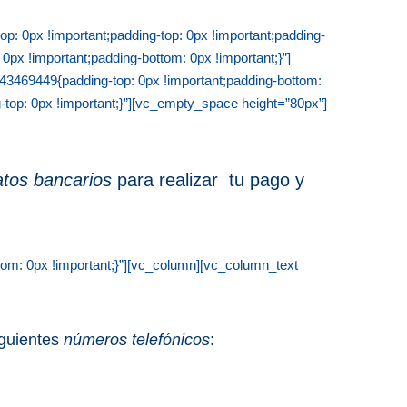
 0px !important;padding-top: 0px !important;padding-
px !important;padding-bottom: 0px !important;}”]
43469449{padding-top: 0px !important;padding-bottom:
top: 0px !important;}”][vc_empty_space height=”80px”]
tos bancarios
para realizar tu pago y
om: 0px !important;}”][vc_column][vc_column_text
iguientes
números telefónicos
: