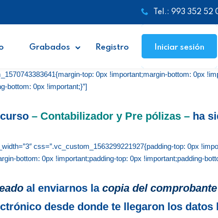
Tel.: 993 352 52 
o
Grabados
Registro
Iniciar sesión
570743383641{margin-top: 0px !important;margin-bottom: 0px !impor
g-bottom: 0px !important;}”]
l curso
– Contabilizador y Pre pólizas –
ha si
_width=”3″ css=”.vc_custom_1563299221927{padding-top: 0px !import
-bottom: 0px !important;padding-top: 0px !important;padding-bottom
eado
al
enviarnos la
copia del comprobante
ectrónico desde donde te llegaron los datos