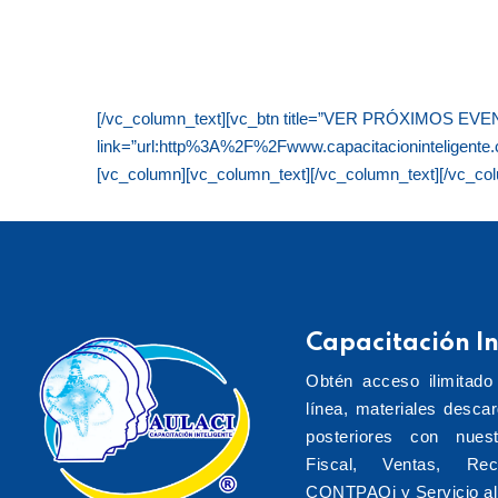
[/vc_column_text][vc_btn title=”VER PRÓXIMOS EVENTO
link=”url:http%3A%2F%2Fwww.capacitacioninteligente
[vc_column][vc_column_text][/vc_column_text][/vc_co
Capacitación In
Obtén acceso ilimitado
línea, materiales desca
posteriores con nuest
Fiscal, Ventas, Re
CONTPAQi y Servicio al 