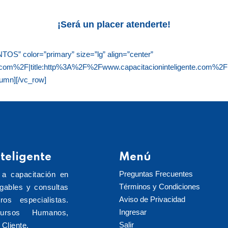
¡Será un placer atenderte!
S” color=”primary” size=”lg” align=”center”
.com%2F|title:http%3A%2F%2Fwww.capacitacioninteligente.com%2F|t
lumn][/vc_row]
teligente
Menú
Preguntas Frecuentes
 a capacitación en
Términos y Condiciones
rgables y consultas
Aviso de Privacidad
ros especialistas.
Ingresar
cursos Humanos,
Salir
Cliente.