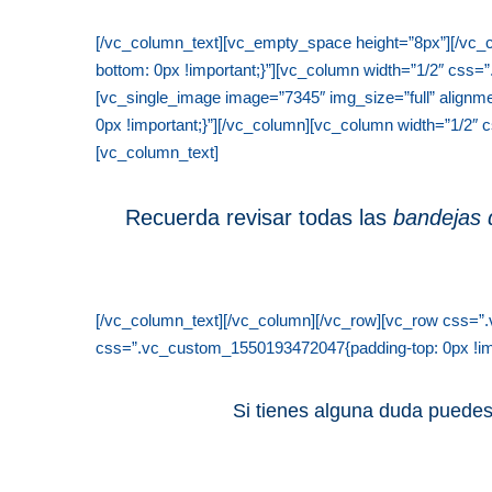
[/vc_column_text][vc_empty_space height=”8px”][/vc_
bottom: 0px !important;}”][vc_column width=”1/2″ css=
[vc_single_image image=”7345″ img_size=”full” alignm
0px !important;}”][/vc_column][vc_column width=”1/2″
[vc_column_text]
Recuerda revisar todas las
bandejas d
[/vc_column_text][/vc_column][/vc_row][vc_row css=”.
css=”.vc_custom_1550193472047{padding-top: 0px !impo
Si tienes alguna duda puedes