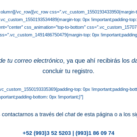
column][/vc_row][vc_row css=”.vc_custom_1550193433950{margin-top:
”.vc_custom_1550193534489{margin-top: 0px !important;padding-top: 0
ent=”center” css_animation=”top-to-bottom” css=”.vc_custom_15707
 css=”.vc_custom_1491486750479{margin-top: 0px !important;padding-
e tu correo electrónico
, ya que ahí
recibirás los
da
concluir tu registro.
vc_custom_1550193335369{padding-top: 0px !important;padding-bott
rtant;padding-bottom: 0px !important;}”]
 contactarnos a través del
chat
de esta página o a los s
+52 (993)3 52 5203 | (993)1 86 09 74