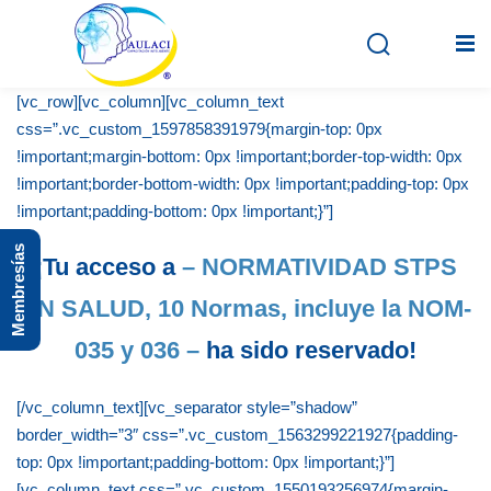
[vc_row][vc_column][vc_column_text
css=”.vc_custom_1597858391979{margin-top: 0px
!important;margin-bottom: 0px !important;border-top-width: 0px
Inicio
!important;border-bottom-width: 0px !important;padding-top: 0px
En vivo
!important;padding-bottom: 0px !important;}”]
Membresías
Grabados
¡Tu acceso a
– NORMATIVIDAD STPS
EN SALUD, 10 Normas, incluye la NOM-
Registro
035 y 036 –
ha sido reservado!
Iniciar sesión
[/vc_column_text][vc_separator style=”shadow”
border_width=”3″ css=”.vc_custom_1563299221927{padding-
top: 0px !important;padding-bottom: 0px !important;}”]
[vc_column_text css=”.vc_custom_1550193256974{margin-