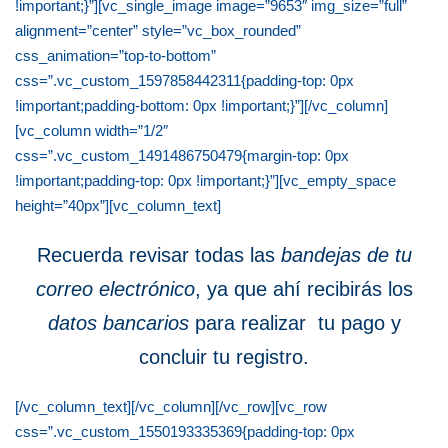
!important;}”][vc_single_image image=”9653″ img_size=”full”
alignment=”center” style=”vc_box_rounded”
css_animation=”top-to-bottom”
css=”.vc_custom_1597858442311{padding-top: 0px
!important;padding-bottom: 0px !important;}”][/vc_column]
[vc_column width=”1/2″
css=”.vc_custom_1491486750479{margin-top: 0px
!important;padding-top: 0px !important;}”][vc_empty_space
height=”40px”][vc_column_text]
Recuerda revisar todas las
bandejas de tu
correo electrónico
, ya que ahí
recibirás los
datos bancarios
para realizar tu pago y
concluir tu registro.
[/vc_column_text][/vc_column][/vc_row][vc_row
css=”.vc_custom_1550193335369{padding-top: 0px