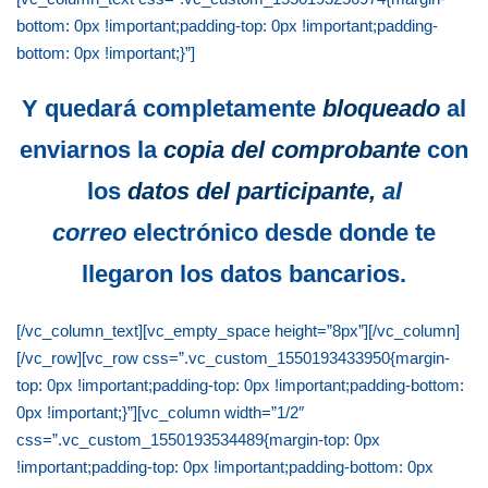
bottom: 0px !important;padding-top: 0px !important;padding-
bottom: 0px !important;}”]
Y quedará completamente
bloqueado
al
enviarnos la
copia del comprobante
con
los
datos del participante,
al
correo
electrónico desde donde te
llegaron los datos bancarios.
[/vc_column_text][vc_empty_space height=”8px”][/vc_column]
[/vc_row][vc_row css=”.vc_custom_1550193433950{margin-
top: 0px !important;padding-top: 0px !important;padding-bottom:
0px !important;}”][vc_column width=”1/2″
css=”.vc_custom_1550193534489{margin-top: 0px
!important;padding-top: 0px !important;padding-bottom: 0px