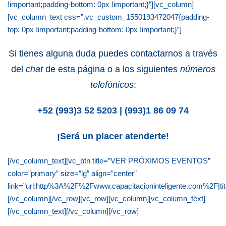
!important;padding-bottom: 0px !important;}”][vc_column]
[vc_column_text css=”.vc_custom_1550193472047{padding-
top: 0px !important;padding-bottom: 0px !important;}”]
Si tienes alguna duda puedes contactarnos a través
del
chat
de esta página o a los siguientes
números
telefónicos
:
+52 (993)3 52 5203 | (993)1 86 09 74
¡Será un placer atenderte!
[/vc_column_text][vc_btn title=”VER PRÓXIMOS EVENTOS”
color=”primary” size=”lg” align=”center”
link=”url:http%3A%2F%2Fwww.capacitacioninteligente.com%2F|ti
[/vc_column][/vc_row][vc_row][vc_column][vc_column_text]
[/vc_column_text][/vc_column][/vc_row]