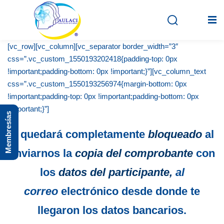
[vc_row][vc_column][vc_separator border_width=”3″
css=”.vc_custom_1550193202418{padding-top: 0px
!important;padding-bottom: 0px !important;}”][vc_column_text
Inicio
css=”.vc_custom_1550193256974{margin-bottom: 0px
En vivo
!important;padding-top: 0px !important;padding-bottom: 0px
!important;}”]
Membresías
Grabados
Y quedará completamente
bloqueado
al
Registro
enviarnos la
copia del comprobante
con
Iniciar sesión
los
datos del participante,
al
correo
electrónico desde donde te
llegaron los datos bancarios.