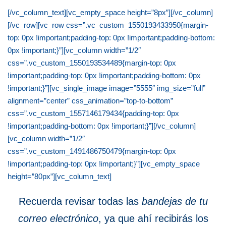
[/vc_column_text][vc_empty_space height=”8px”][/vc_column]
[/vc_row][vc_row css=”.vc_custom_1550193433950{margin-
top: 0px !important;padding-top: 0px !important;padding-bottom:
0px !important;}”][vc_column width=”1/2″
css=”.vc_custom_1550193534489{margin-top: 0px
!important;padding-top: 0px !important;padding-bottom: 0px
!important;}”][vc_single_image image=”5555″ img_size=”full”
alignment=”center” css_animation=”top-to-bottom”
css=”.vc_custom_1557146179434{padding-top: 0px
!important;padding-bottom: 0px !important;}”][/vc_column]
[vc_column width=”1/2″
css=”.vc_custom_1491486750479{margin-top: 0px
!important;padding-top: 0px !important;}”][vc_empty_space
height=”80px”][vc_column_text]
Recuerda revisar todas las
bandejas de tu
correo electrónico
, ya que ahí
recibirás los