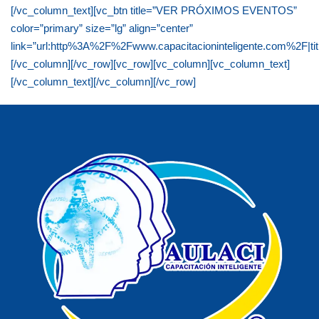
[/vc_column_text][vc_btn title=”VER PRÓXIMOS EVENTOS”
color=”primary” size=”lg” align=”center”
link=”url:http%3A%2F%2Fwww.capacitacioninteligente.com%2F|ti
[/vc_column][/vc_row][vc_row][vc_column][vc_column_text]
[/vc_column_text][/vc_column][/vc_row]