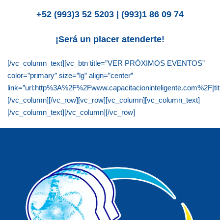
+52 (993)3 52 5203 | (993)1 86 09 74
¡Será un placer atenderte!
[/vc_column_text][vc_btn title=”VER PRÓXIMOS EVENTOS”
color=”primary” size=”lg” align=”center”
link=”url:http%3A%2F%2Fwww.capacitacioninteligente.com%2F|ti
[/vc_column][/vc_row][vc_row][vc_column][vc_column_text]
[/vc_column_text][/vc_column][/vc_row]