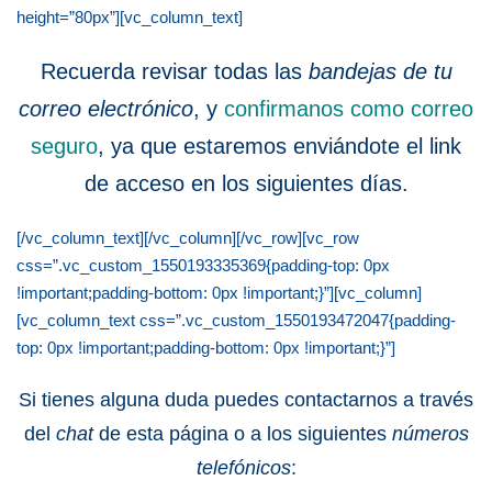
height=”80px”][vc_column_text]
Recuerda revisar todas las
bandejas de tu
correo electrónico
, y
confirmanos como correo
seguro
, ya que estaremos enviándote el link
de acceso en los siguientes días.
[/vc_column_text][/vc_column][/vc_row][vc_row
css=”.vc_custom_1550193335369{padding-top: 0px
!important;padding-bottom: 0px !important;}”][vc_column]
[vc_column_text css=”.vc_custom_1550193472047{padding-
top: 0px !important;padding-bottom: 0px !important;}”]
Si tienes alguna duda puedes contactarnos a través
del
chat
de esta página o a los siguientes
números
telefónicos
: