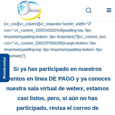
[vc_row][vc_column][vc_separator border_width=”3″
css=”.vc_custom_1550193202418{padding-top: 0px
!important;padding-bottom: 0px !important;}”][vc_column_text
Inicio
css=”.vc_custom_1562297826189{margin-bottom: 0px
En vivo
!important;padding-top: 0px !important;padding-bottom: 0px
!important;}”]
Membresías
Grabados
Si ya has participado en nuestros
Registro
eventos en línea DE PAGO y ya conoces
Iniciar sesión
nuestra sala virtual de webex, estamos
casi listos, pero, si aún no has
participado, revisa el correo de