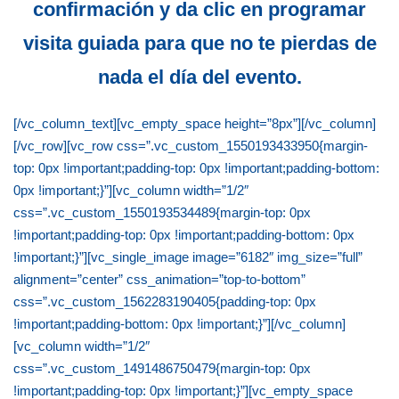
confirmación y da clic en programar
visita guiada para que no te pierdas de
nada el día del evento.
[/vc_column_text][vc_empty_space height=”8px”][/vc_column]
[/vc_row][vc_row css=”.vc_custom_1550193433950{margin-
top: 0px !important;padding-top: 0px !important;padding-bottom:
0px !important;}”][vc_column width=”1/2″
css=”.vc_custom_1550193534489{margin-top: 0px
!important;padding-top: 0px !important;padding-bottom: 0px
!important;}”][vc_single_image image=”6182″ img_size=”full”
alignment=”center” css_animation=”top-to-bottom”
css=”.vc_custom_1562283190405{padding-top: 0px
!important;padding-bottom: 0px !important;}”][/vc_column]
[vc_column width=”1/2″
css=”.vc_custom_1491486750479{margin-top: 0px
!important;padding-top: 0px !important;}”][vc_empty_space