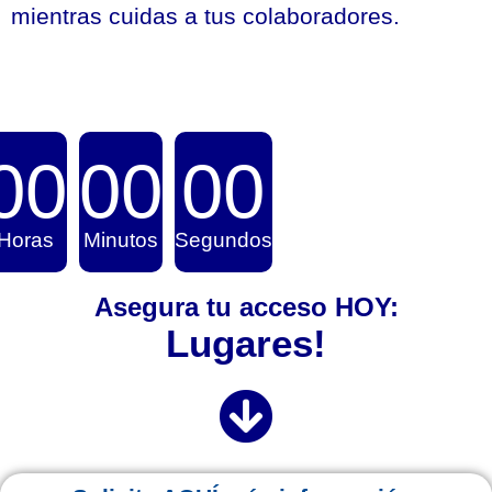
mientras cuidas a tus colaboradores.
00
00
00
Horas
Minutos
Segundos
Asegura tu acceso HOY: