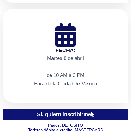
FECHA:
Martes 8 de abril
de 10 AM a 3 PM
Hora de la Ciudad de México
Si, quiero inscribirme
Pagos:
D
E
P
Ó
S
I
T
O
Tarjetas débito o crédito:
M
A
S
T
E
R
C
A
R
D