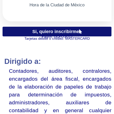
Hora de la Ciudad de México
Si, quiero inscribirme
Pagos:
D
E
P
Ó
S
I
T
O
Tarjetas débito o crédito:
M
A
S
T
E
R
C
A
R
D
Dirigido a:
Contadores, auditores, contralores,
encargados del área fiscal, encargados
de la elaboración de papeles de trabajo
para determinación de impuestos,
administradores, auxiliares de
contabilidad y en general cualquier