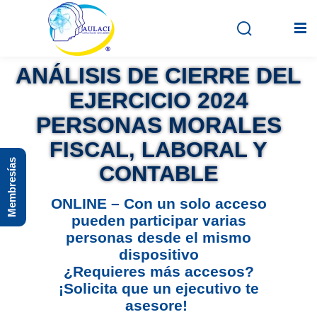
ANÁLISIS DE CIERRE DEL
EJERCICIO 2024
Inicio
PERSONAS MORALES
En vivo
FISCAL, LABORAL Y
Membresías
Grabados
CONTABLE
Registro
ONLINE – Con un solo acceso
pueden participar varias
Iniciar sesión
personas desde el mismo
dispositivo
¿Requieres más accesos?
¡Solicita que un ejecutivo te
asesore!