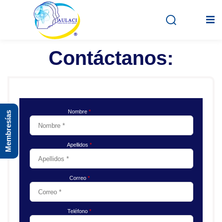
Contáctanos:
Inicio
En vivo
Membresías
Grabados
Registro
Iniciar sesión