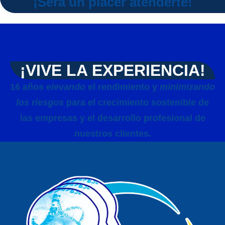
¡Será un placer atenderte!
¡VIVE LA EXPERIENCIA!
16 años
elevando
el rendimiento y
minimizando
los riesgos
para el crecimiento sostenible de
las empresas y el desarrollo profesional de
nuestros clientes.