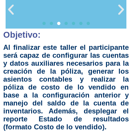
Objetivo:
la falta de control de
Al finalizar este taller el participante
inventarios... Lo cual
será capaz de configurar las cuentas
hace imposible hacer
y datos auxiliares necesarios para la
creación de la póliza, generar los
un registro de costo
asientos contables y realizar la
de lo vendido.
póliza de costo de lo vendido en
base a la configuración anterior y
manejo del saldo de la cuenta de
inventarios. Además, desplegar el
reporte Estado de resultados
(formato Costo de lo vendido).