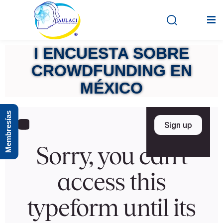
I ENCUESTA SOBRE
CROWDFUNDING EN
Inicio
MÉXICO
En vivo
Membresías
Grabados
Registro
Iniciar sesión