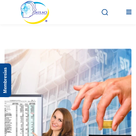
Inicio
En vivo
Membresías
Grabados
Registro
Iniciar sesión