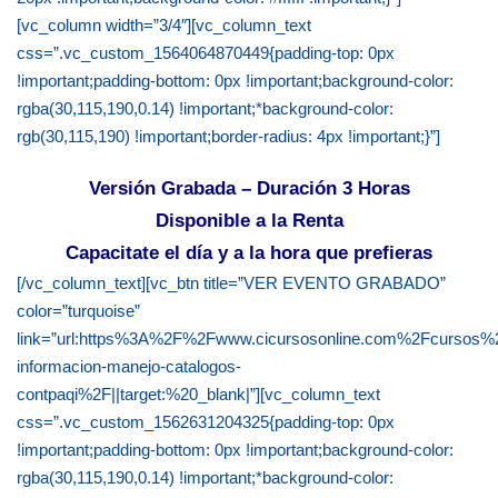
[vc_column width=”3/4″][vc_column_text
css=”.vc_custom_1564064870449{padding-top: 0px
!important;padding-bottom: 0px !important;background-color:
rgba(30,115,190,0.14) !important;*background-color:
rgb(30,115,190) !important;border-radius: 4px !important;}”]
Versión Grabada – Duración 3 Horas
Disponible a la Renta
Capacitate el día y a la hora que prefieras
[/vc_column_text][vc_btn title=”VER EVENTO GRABADO”
color=”turquoise”
link=”url:https%3A%2F%2Fwww.cicursosonline.com%2Fcursos%2
informacion-manejo-catalogos-
contpaqi%2F||target:%20_blank|”][vc_column_text
css=”.vc_custom_1562631204325{padding-top: 0px
!important;padding-bottom: 0px !important;background-color:
rgba(30,115,190,0.14) !important;*background-color: