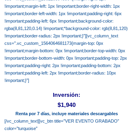
!important;margin-left: 1px !important;border-right-width: 1px
!important;border-left-width: 1px !important;padding-right: 6px
!important;padding-left: 6px !important;background-color:
rgba(8,81,120,0.14) !important;*background-color: rgb(8,81,120)
!important;border-radius: 2px !important;}”][vc_column_text
css=”.vc_custom_1564064681173{margin-top: 0px
!important;margin-bottom: 0px !important;border-top-width: 0px
!important;border-bottom-width: 0px !important;padding-top: 2px
!important;padding-right: 2px !important;padding-bottom: 2px
!important;padding-left: 2px !important;border-radius: 10px
!important;}”]
Inversión:
$1,940
Renta por 7 días, incluye materiales descargables
[/vc_column_text][vc_btn title=”VER EVENTO GRABADO”
color=”turquoise”