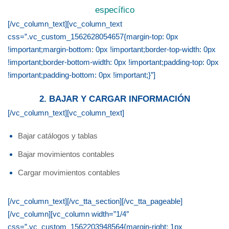
específico
[/vc_column_text][vc_column_text
css=”.vc_custom_1562628054657{margin-top: 0px
!important;margin-bottom: 0px !important;border-top-width: 0px
!important;border-bottom-width: 0px !important;padding-top: 0px
!important;padding-bottom: 0px !important;}”]
2. BAJAR Y CARGAR INFORMACIÓN
[/vc_column_text][vc_column_text]
Bajar catálogos y tablas
Bajar movimientos contables
Cargar movimientos contables
[/vc_column_text][/vc_tta_section][/vc_tta_pageable]
[/vc_column][vc_column width=”1/4″
css=”.vc_custom_1562203948564{margin-right: 1px