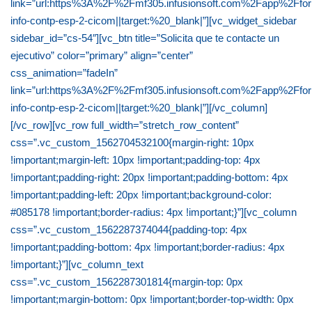
link=”url:https%3A%2F%2Fmf305.infusionsoft.com%2Fapp%2Ffo
info-contp-esp-2-cicom||target:%20_blank|”][vc_widget_sidebar
sidebar_id=”cs-54″][vc_btn title=”Solicita que te contacte un
ejecutivo” color=”primary” align=”center”
css_animation=”fadeIn”
link=”url:https%3A%2F%2Fmf305.infusionsoft.com%2Fapp%2Ffo
info-contp-esp-2-cicom||target:%20_blank|”][/vc_column]
[/vc_row][vc_row full_width=”stretch_row_content”
css=”.vc_custom_1562704532100{margin-right: 10px
!important;margin-left: 10px !important;padding-top: 4px
!important;padding-right: 20px !important;padding-bottom: 4px
!important;padding-left: 20px !important;background-color:
#085178 !important;border-radius: 4px !important;}”][vc_column
css=”.vc_custom_1562287374044{padding-top: 4px
!important;padding-bottom: 4px !important;border-radius: 4px
!important;}”][vc_column_text
css=”.vc_custom_1562287301814{margin-top: 0px
!important;margin-bottom: 0px !important;border-top-width: 0px