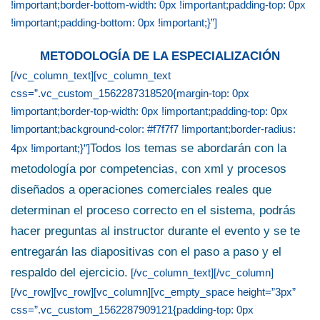
!important;border-bottom-width: 0px !important;padding-top: 0px
!important;padding-bottom: 0px !important;}”]
METODOLOGÍA DE LA ESPECIALIZACIÓN
[/vc_column_text][vc_column_text
css=”.vc_custom_1562287318520{margin-top: 0px
!important;border-top-width: 0px !important;padding-top: 0px
!important;background-color: #f7f7f7 !important;border-radius:
Todos los temas se abordarán con la
4px !important;}”]
metodología por competencias, con xml y procesos
diseñados a operaciones comerciales reales que
determinan el proceso correcto en el sistema, podrás
hacer preguntas al instructor durante el evento y se te
entregarán las diapositivas con el paso a paso y el
respaldo del ejercicio.
[/vc_column_text][/vc_column]
[/vc_row][vc_row][vc_column][vc_empty_space height=”3px”
css=”.vc_custom_1562287909121{padding-top: 0px