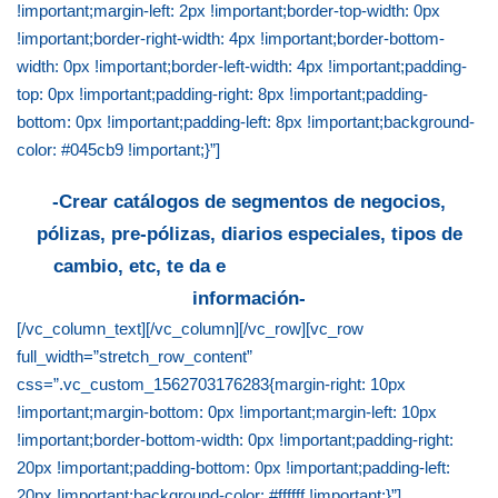
!important;margin-left: 2px !important;border-top-width: 0px
!important;border-right-width: 4px !important;border-bottom-
width: 0px !important;border-left-width: 4px !important;padding-
top: 0px !important;padding-right: 8px !important;padding-
bottom: 0px !important;padding-left: 8px !important;background-
color: #045cb9 !important;}”]
-Crear catálogos de segmentos de negocios,
pólizas, pre-pólizas, diarios especiales, tipos de
cambio, etc, te da e
l verdadero control de tu
información-
[/vc_column_text][/vc_column][/vc_row][vc_row
full_width=”stretch_row_content”
css=”.vc_custom_1562703176283{margin-right: 10px
!important;margin-bottom: 0px !important;margin-left: 10px
!important;border-bottom-width: 0px !important;padding-right:
20px !important;padding-bottom: 0px !important;padding-left:
20px !important;background-color: #ffffff !important;}”]