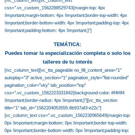
[/vc_column_text][vc_column_text
css=”.vc_custom_1562288529743{margin-top: 4px
!important;margin-bottom: 4px !important;border-top-width: 4px
!important;border-bottom-width: 4px !important;padding-top: 4px
!important;padding-bottom: 4px !important;}”]
TEMÁTICA:
Puedes tomar la especialización completa o solo los
talleres de tu interés
[/vc_column_text][vc_tta_pageable no_fill_content_area=”1″
autoplay=”3″ active_section=”1″ pagination_style=”flat-rounded”
pagination_color=”sky” tab_position=”top”
css=”.vc_custom_1562223331842{background-color: #f4f4f4
!important;border-radius: 4px !important;}”][vc_tta_section
title=”1″ tab_id=”1562204053555-8b937af3-e22c”]
[vc_column_text css=”.vc_custom_1562230965649{margin-top:
0px !important;margin-bottom: 0px !important;border-top-width:
0px !important;border-bottom-width: 0px !important;padding-top: