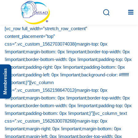
[vc_row full_width=”stretch_row_content”
content_placement=”top”
css=”.vc_custom_1562703074038{margin-top: 0px
Inicio
!important;margin-bottom: 0px !important;border-top-width: 0px
En vivo
!important;border-bottom-width: 0px !important;padding-top: 0px
!important;padding-right: 0px !important;padding-bottom: 0px
Membresías
Grabados
!important;padding-left: 0px !important;background-color: #ffffff
!important;}”][vc_column
Registro
css=”.vc_custom_1562198647012{margin-top: 0px
!important;margin-bottom: 0px !important;border-top-width: 0px
Iniciar sesión
!important;border-bottom-width: 0px !important;padding-top: 0px
!important;padding-bottom: 0px !important;}”][vc_column_text
css=”.vc_custom_1562630078268{margin-top: 0px
!important;margin-right: 0px !important;margin-bottom: 0px
!important;margin-left: 0px !important;border-top-width: 0px