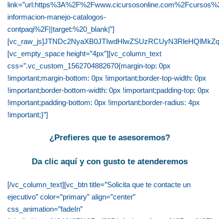
link=”url:https%3A%2F%2Fwww.cicursosonline.com%2Fcursos%2
informacion-manejo-catalogos-
contpaqi%2F||target:%20_blank|”]
[vc_raw_js]JTNDc2NyaXB0JTIwdHlwZSUzRCUyN3RleHQlMk
[vc_empty_space height=”4px”][vc_column_text
css=”.vc_custom_1562704882670{margin-top: 0px
!important;margin-bottom: 0px !important;border-top-width: 0px
!important;border-bottom-width: 0px !important;padding-top: 0px
!important;padding-bottom: 0px !important;border-radius: 4px
!important;}”]
¿Prefieres que te asesoremos?
Da clic aquí y con gusto te atenderemos
[/vc_column_text][vc_btn title=”Solicita que te contacte un
ejecutivo” color=”primary” align=”center”
css_animation=”fadeIn”