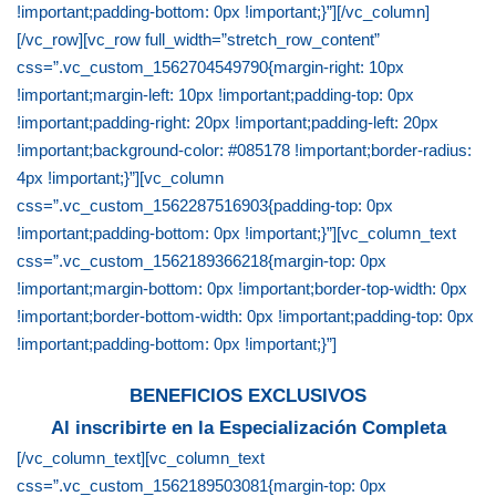
!important;padding-bottom: 0px !important;}”][/vc_column]
[/vc_row][vc_row full_width=”stretch_row_content”
css=”.vc_custom_1562704549790{margin-right: 10px
!important;margin-left: 10px !important;padding-top: 0px
!important;padding-right: 20px !important;padding-left: 20px
!important;background-color: #085178 !important;border-radius:
4px !important;}”][vc_column
css=”.vc_custom_1562287516903{padding-top: 0px
!important;padding-bottom: 0px !important;}”][vc_column_text
css=”.vc_custom_1562189366218{margin-top: 0px
!important;margin-bottom: 0px !important;border-top-width: 0px
!important;border-bottom-width: 0px !important;padding-top: 0px
!important;padding-bottom: 0px !important;}”]
BENEFICIOS EXCLUSIVOS
Al inscribirte en la Especialización Completa
[/vc_column_text][vc_column_text
css=”.vc_custom_1562189503081{margin-top: 0px