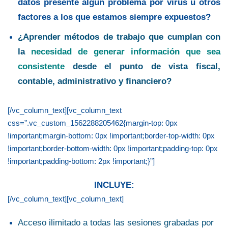
datos presente
algún
problema por virus u otros
factores a los que estamos siempre expuestos
?
¿Aprender métodos de trabajo que cumplan con
la
necesidad de generar información que sea
consistente
desde el punto de vista fiscal,
contable, administrativo y financiero?
[/vc_column_text][vc_column_text
css=”.vc_custom_1562288205462{margin-top: 0px
!important;margin-bottom: 0px !important;border-top-width: 0px
!important;border-bottom-width: 0px !important;padding-top: 0px
!important;padding-bottom: 2px !important;}”]
INCLUYE:
[/vc_column_text][vc_column_text]
Acceso ilimitado a todas las sesiones grabadas por