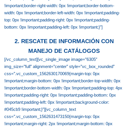
!important;border-right-width: 0px !important;border-bottom-
width: 0px !important;border-left-width: 0px !important;padding-
top: 0px !important;padding-right: 0px !important;padding-
bottom: 0px !important;padding-left: 0px !important;}”]
2. RESCATE DE INFORMACIÓN CON
MANEJO DE CATÁLOGOS
[/vc_column_text][vc_single_image image=”6305″
img_size=”full” alignment=”center” style=”vc_box_rounded”
css=”.vc_custom_1562630170069{margin-top: 0px
!important;margin-bottom: 0px !important;border-top-width: 0px
!important;border-bottom-width: 0px !important;padding-top: 4px
!important;padding-right: 0px !important;padding-bottom: 0px
!important;padding-left: 0px !important;background-color:
#045cb9 !important;}”][vc_column_text
css=”.vc_custom_1562631473150{margin-top: 0px
!important;margin-right: 2px !important;margin-bottom: 0px