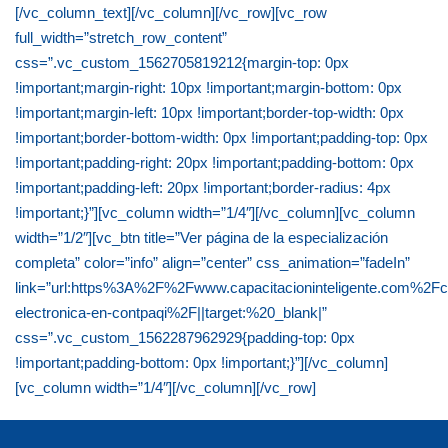
[/vc_column_text][/vc_column][/vc_row][vc_row
full_width=”stretch_row_content”
css=”.vc_custom_1562705819212{margin-top: 0px
!important;margin-right: 10px !important;margin-bottom: 0px
!important;margin-left: 10px !important;border-top-width: 0px
!important;border-bottom-width: 0px !important;padding-top: 0px
!important;padding-right: 20px !important;padding-bottom: 0px
!important;padding-left: 20px !important;border-radius: 4px
!important;}”][vc_column width=”1/4″][/vc_column][vc_column
width=”1/2″][vc_btn title=”Ver página de la especialización
completa” color=”info” align=”center” css_animation=”fadeIn”
link=”url:https%3A%2F%2Fwww.capacitacioninteligente.com%2Fco
electronica-en-contpaqi%2F||target:%20_blank|”
css=”.vc_custom_1562287962929{padding-top: 0px
!important;padding-bottom: 0px !important;}”][/vc_column]
[vc_column width=”1/4″][/vc_column][/vc_row]