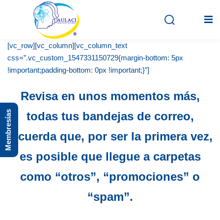
[vc_row][vc_column][vc_column_text
css=”.vc_custom_1547331150729{margin-bottom: 5px
!important;padding-bottom: 0px !important;}”]
Inicio
Revisa en unos momentos más,
En vivo
Membresías
todas tus bandejas de correo,
Grabados
recuerda que, por ser la primera vez,
Registro
es posible que llegue a carpetas
Iniciar sesión
como “otros”, “promociones” o
“spam”.