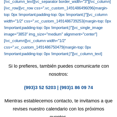
[/vc_column_text][vc_separator border_width=”3″][/vc_column]
[/vc_row][vc_row css=”.vc_custom_1491486496096{margin-
top: 0px !important;padding-top: 0px !important;}”][vc_column
width=”1/2″ css=”.vc_custom_1491486739253{margin-top: 0px
!important;padding-top: 0px !important;}”][vc_single_image
image=”3853″ img_size=”medium” alignment=”center”]
[/vc_column][vc_column width=”1/2″
css=”.vc_custom_1491486750479{margin-top: 0px
!important;padding-top: 0px !important;}”][vc_column_text]
Si lo prefieres, también puedes comunicarte con
nosotros:
(993)3 52 5203 | (993)1 86 09 74
Mientras establecemos contacto, te invitamos a que
revises nuestro calendario con los próximos