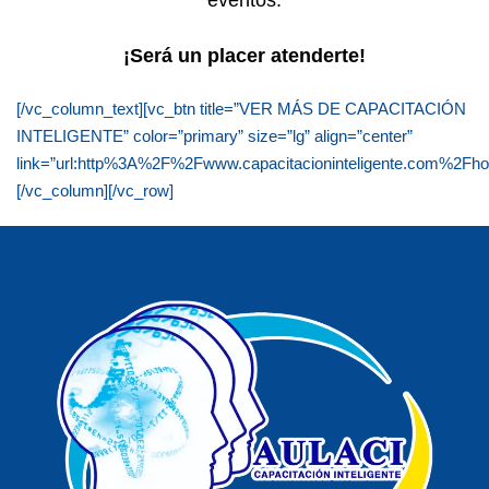
eventos.
¡Será un placer atenderte!
[/vc_column_text][vc_btn title=”VER MÁS DE CAPACITACIÓN
INTELIGENTE” color=”primary” size=”lg” align=”center”
link=”url:http%3A%2F%2Fwww.capacitacioninteligente.com%2Fh
[/vc_column][/vc_row]