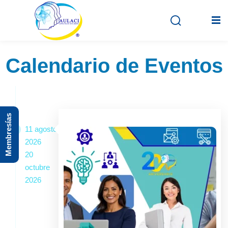
Calendario de Eventos
Inicio
En vivo
Membresías
Grabados
11 agosto
2026
Registro
20
Iniciar sesión
octubre
2026