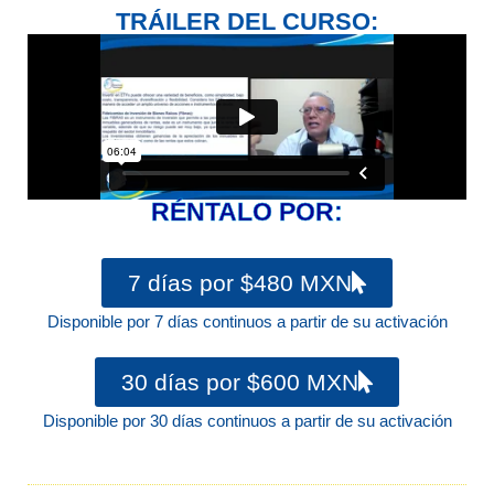
TRÁILER DEL CURSO:
RÉNTALO POR:
7 días por $480 MXN
Disponible por 7 días continuos a partir de su activación
30 días por $600 MXN
Disponible por 30 días continuos a partir de su activación