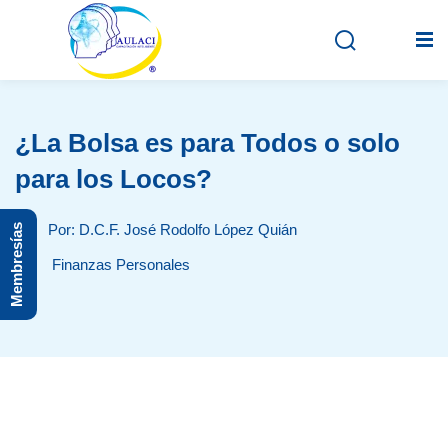
¿La Bolsa es para Todos o solo
Inicio
para los Locos?
En vivo
Por: D.C.F. José Rodolfo López Quián
Membresías
Grabados
Finanzas Personales
Registro
Iniciar sesión