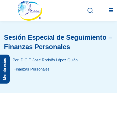
Sesión Especial de Seguimiento –
Inicio
Finanzas Personales
En vivo
Por: D.C.F. José Rodolfo López Quián
Membresías
Grabados
Finanzas Personales
Registro
Iniciar sesión