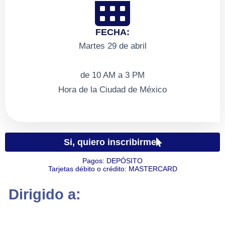
FECHA:
Martes 29 de abril
de 10 AM a 3 PM
Hora de la Ciudad de México
Si, quiero inscribirme
Pagos:
D
E
P
Ó
S
I
T
O
Tarjetas débito o crédito:
M
A
S
T
E
R
C
A
R
D
Dirigido a: