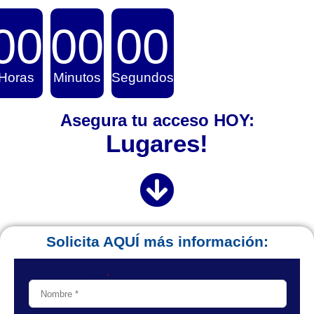
00
00
00
Horas
Minutos
Segundos
Asegura tu acceso HOY:
Solicita AQUÍ más información: