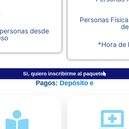
o
Personas Física
de
 personas desde
eso
*Hora de 
Si, quiero inscribirme al paquete
Pagos:
D
e
p
ó
s
i
t
o
e
n
O
x
x
o