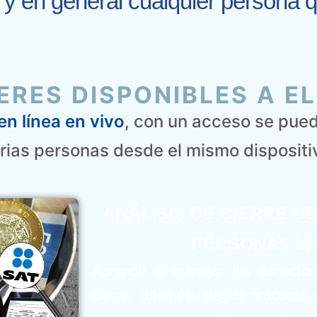
d y en general cualquier persona 
ERES DISPONIBLES A EL
en línea en vivo
, con un acceso se pue
rias personas desde el mismo dispositi
ANÁLISIS DE CIERRE DE
PERSONAS M
Aprende a manejar los aspectos 
cierre, obtén estrategias prácticas 