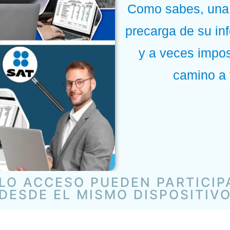
Como sabes, una 
precarga de su i
y a veces impos
camino a 
OLO ACCESO PUEDEN PARTICIP
DESDE EL MISMO DISPOSITIV