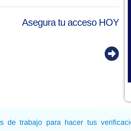
Asegura tu acceso HOY
Ú
l
t
i
m
o
s de trabajo para hacer tus verificac