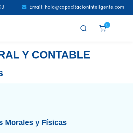
03
Email: hola@capacitacioninteligente.com
0
ORAL Y CONTABLE
s
 Morales y Físicas