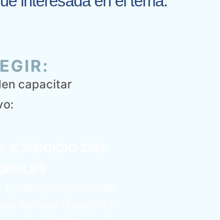
que interesada en el tema.
EGIR:
den capacitar
vo:
L EJERCICIO 2025
ORALES
fiscales y laborales del
para optimizar el proceso y