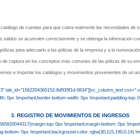
su catálogo de cuentas para que cubra realmente las necesidades de 
us saldos se acumulen correctamente y se obtenga la información co
e pólizas para adecuarlo a las pólizas de la empresa y a la numeraci
po de captura en los conceptos más comunes de las pólizas de su em
ternos e Importar los catálogos y movimientos provenientes de un ar
tle=”3″ tab_id=”1562204365152-8d939f1d-0834″][vc_column_text css
th: 0px !important;border-bottom-width: 0px !important;padding-top: 0
3. REGISTRO DE MOVIMIENTOS DE INGRESOS
5820044317{margin-top: 0px !important;margin-bottom: 0px !importan
ing-bottom: 0px !important;background-color: rgba(30,115,190,0.14) !