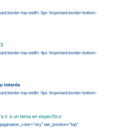
t;border-top-width: 0px !important;border-bottom-
.3
t;border-top-width: 4px !important;border-bottom-
u interés
t;border-top-width: 0px !important;border-bottom-
a ir a un tema en específico
pagination_color=”sky” tab_position=”top”