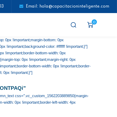
03
Email: hola@capacitacioninteligente.com
0
: 0px !important;margin-bottom: 0px
x !important;background-color: #ffffff !important;}”]
x !important;border-bottom-width: 0px
margin-top: 0px !important;margin-right: 0px
 !important;border-bottom-width: 0px !important;border-
: 0px !important;}”]
CONTPAQi”
olumn_text css=”.vc_custom_1562203889850{margin-
m-width: 0px !important;border-left-width: 4px