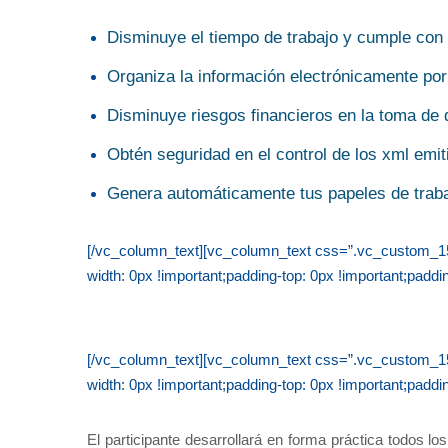
Disminuye el tiempo de trabajo y cumple con l
Organiza la información electrónicamente po
Disminuye riesgos financieros en la toma de d
Obtén seguridad en el control de los xml emit
Genera automáticamente tus papeles de trabaj
[/vc_column_text][vc_column_text css=”.vc_custom_156
width: 0px !important;padding-top: 0px !important;paddin
[/vc_column_text][vc_column_text css=”.vc_custom_156
width: 0px !important;padding-top: 0px !important;paddin
El participante desarrollará en forma práctica todos 