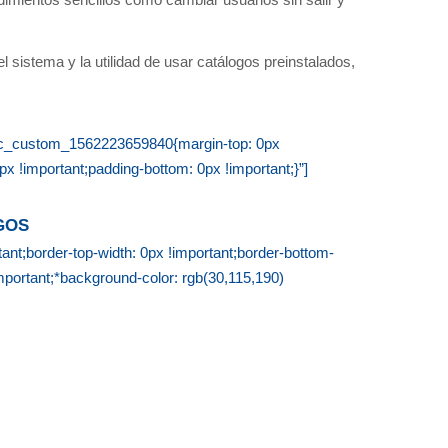
imientos sencillos como cambiar usuarios sin salir y
sistema y la utilidad de usar catálogos preinstalados,
”.vc_custom_1562223659840{margin-top: 0px
px !important;padding-bottom: 0px !important;}”]
GOS
t;border-top-width: 0px !important;border-bottom-
important;*background-color: rgb(30,115,190)