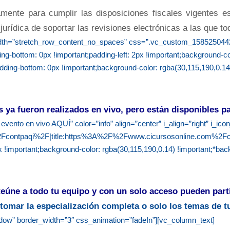
camente para cumplir las disposiciones fiscales vigentes 
 jurídica de soportar las revisiones electrónicas a las que t
width=”stretch_row_content_no_spaces” css=”.vc_custom_1585250442
ing-bottom: 0px !important;padding-left: 2px !important;background-colo
g-bottom: 0px !important;background-color: rgba(30,115,190,0.14) 
 ya fueron realizados en vivo, pero están disponibles pa
l evento en vivo AQUÍ” color=”info” align=”center” i_align=”right” i_i
Fcontpaqi%2F|title:https%3A%2F%2Fwww.cicursosonline.com%2Fcon
portant;background-color: rgba(30,115,190,0.14) !important;*backgr
úne a todo tu equipo y con un solo acceso pueden part
tomar la especialización completa o solo los temas de tu
adow” border_width=”3″ css_animation=”fadeIn”][vc_column_text]