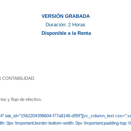
VERSIÓN GRABADA
Duración: 2 Horas
Disponible a la Renta
AQi CONTABILIDAD
os y flujo de efectivo.
tle=”4″ tab_id=”1562204398604-f77a8146-d95f”][vc_column_text css=
th: 0px !important;border-bottom-width: 0px !important;padding-top: 0