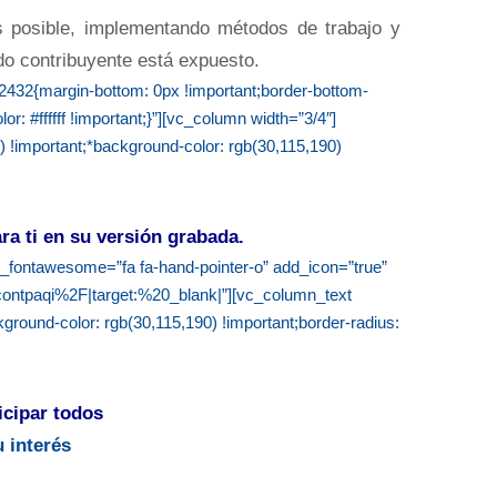
es posible, implementando métodos de trabajo y
odo contribuyente está expuesto
.
432{margin-bottom: 0px !important;border-bottom-
r: #ffffff !important;}”][vc_column width=”3/4″]
!important;*background-color: rgb(30,115,190)
ra ti en su versión grabada.
con_fontawesome=”fa fa-hand-pointer-o” add_icon=”true”
tpaqi%2F|target:%20_blank|”][vc_column_text
ound-color: rgb(30,115,190) !important;border-radius:
icipar todos
 interés