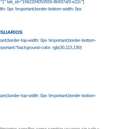
le=”1″ tab_id=”1562204053555-8b937af3-e22c”]
h: 0px !important;border-bottom-width: 0px
USUARIOS
t;border-top-width: 0px !important;border-bottom-
important;*background-color: rgb(30,115,190)
t;border-top-width: 0px !important;border-bottom-