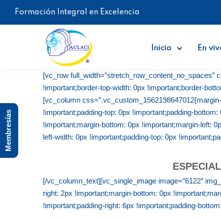
Formación Integral en Excelencia
Inicio
En viv
[vc_row full_width=”stretch_row_content_no_spaces” 
!important;border-top-width: 0px !important;border-botto
[vc_column css=”.vc_custom_1562198647012{margin-top:
!important;padding-top: 0px !important;padding-bottom
Membresías
!important;margin-bottom: 0px !important;margin-left: 0p
left-width: 0px !important;padding-top: 0px !important;pa
ESPECIAL
[/vc_column_text][vc_single_image image=”6122″ img
right: 2px !important;margin-bottom: 0px !important;marg
!important;padding-right: 6px !important;padding-bottom: 