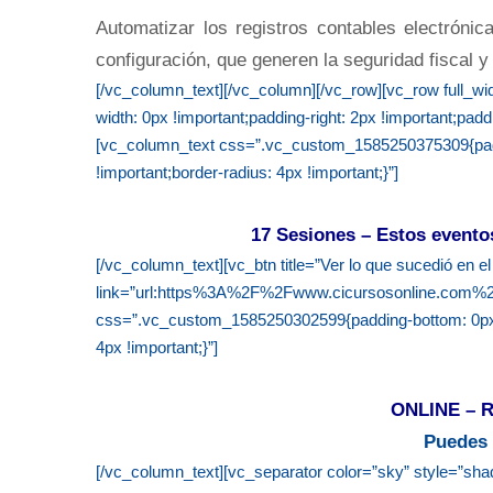
Automatizar los registros contables electróni
configuración, que generen la seguridad fiscal y
[/vc_column_text][/vc_column][/vc_row][vc_row full_
width: 0px !important;padding-right: 2px !important;padd
[vc_column_text css=”.vc_custom_1585250375309{paddin
!important;border-radius: 4px !important;}”]
17 Sesiones – Estos eventos
[/vc_column_text][vc_btn title=”Ver lo que sucedió en e
link=”url:https%3A%2F%2Fwww.cicursosonline.com%2
css=”.vc_custom_1585250302599{padding-bottom: 0px !im
4px !important;}”]
ONLINE – Re
Puedes 
[/vc_column_text][vc_separator color=”sky” style=”sh