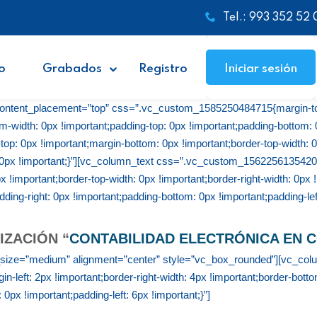
Tel.: 993 352 52 
o
Grabados
Registro
Iniciar sesión
content_placement=”top” css=”.vc_custom_1585250484715{margin-top
m-width: 0px !important;padding-top: 0px !important;padding-bottom: 0p
 0px !important;margin-bottom: 0px !important;border-top-width: 0p
: 0px !important;}”][vc_column_text css=”.vc_custom_1562256135420{
x !important;border-top-width: 0px !important;border-right-width: 0px
dding-right: 0px !important;padding-bottom: 0px !important;padding-left
IZACIÓN “
CONTABILIDAD ELECTRÓNICA EN 
_size=”medium” alignment=”center” style=”vc_box_rounded”][vc_c
in-left: 2px !important;border-right-width: 4px !important;border-botto
0px !important;padding-left: 6px !important;}”]