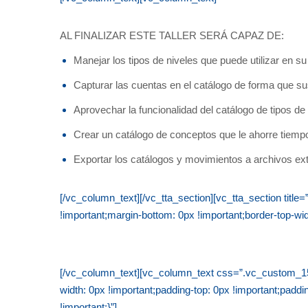
AL FINALIZAR ESTE TALLER SERÁ CAPAZ DE:
Manejar los tipos de niveles que puede utilizar en 
Capturar las cuentas en el catálogo de forma que s
Aprovechar la funcionalidad del catálogo de tipos d
Crear un catálogo de conceptos que le ahorre tiem
Exportar los catálogos y movimientos a archivos ex
[/vc_column_text][/vc_tta_section][vc_tta_section ti
!important;margin-bottom: 0px !important;border-top-wid
[/vc_column_text][vc_column_text css=”.vc_custom_156
width: 0px !important;padding-top: 0px !important;padd
!important;}”]