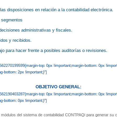
as disposiciones en relación a la contabilidad electrónica.
r segmentos
ecisiones administrativas y fiscales.
idos y recibidos.
o para hacer frente a posibles auditorías o revisiones.
2270199599{margin-top: 0px !important;margin-bottom: 0px !importan
g-bottom: 2px !important;}”]
OBJETIVO GENERAL:
2190403287{margin-top: 0px !important;margin-bottom: 0px !importan
g-bottom: 0px !important;}”]
los módulos del sistema de contabilidad CONTPAQi para generar su co