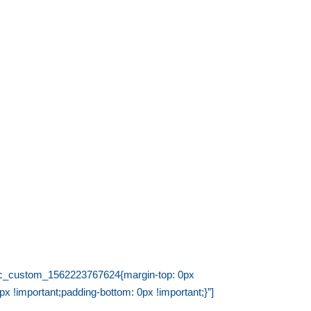
”.vc_custom_1562223767624{margin-top: 0px
px !important;padding-bottom: 0px !important;}”]