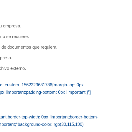
su empresa.
mo se requiere.
ón de documentos que requiera.
presa.
chivo externo.
=”.vc_custom_1562223681786{margin-top: 0px
px !important;padding-bottom: 0px !important;}”]
t;border-top-width: 0px !important;border-bottom-
important;*background-color: rgb(30,115,190)