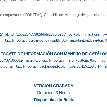
i Contabilidad, modificar privilegios de seguridad, ejecutar proced
de empresas en CONTPAQi Contabilidad, el manejo de ejercicios en el 
tle=”2″ tab_id=”1562204053828-fbfe18cc-de3b”][vc_column_text css=
th: 0px !important;border-bottom-width: 0px !important;padding-top: 0
 RESCATE DE INFORMACIÓN CON MANEJO DE CATÁLO
4589969912{margin-top: 0px !important;margin-bottom: 0px !importan
ing-bottom: 0px !important;background-color: rgba(30,115,190,0.14) !
VERSIÓN GRABADA
Duración: 3 Horas
Disponible a la Renta