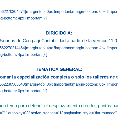
2270304274{margin-top: 0px !important;margin-bottom: 0px !importan
g-bottom: 4px !important;}”]
DIRIGIDO A:
suarios de Contpaqi Contabilidad a partir de la versión 11.0
2270214464{margin-top: 4px !important;margin-bottom: 4px !importan
g-bottom: 4px !important;}”]
TEMÁTICA GENERAL:
omar la especialización completa o solo los talleres de t
2230965649{margin-top: 0px !important;margin-bottom: 0px !importan
g-bottom: 0px !important;}”]
ada tema para detener el desplazamiento o en los puntos par
=”1″ autoplay=”3″ active_section=”1″ pagination_style=”flat-rounded” 