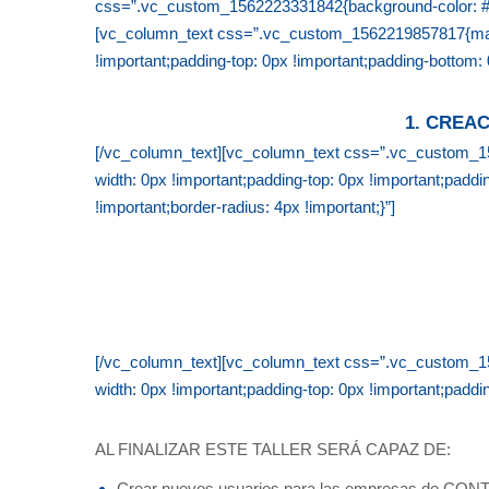
css=”.vc_custom_1562223331842{background-color: #f4f4
[vc_column_text css=”.vc_custom_1562219857817{margin
!important;padding-top: 0px !important;padding-bottom: 0
1. CREA
[/vc_column_text][vc_column_text css=”.vc_custom_156
width: 0px !important;padding-top: 0px !important;padd
!important;border-radius: 4px !important;}”]
[/vc_column_text][vc_column_text css=”.vc_custom_156
width: 0px !important;padding-top: 0px !important;paddin
AL FINALIZAR ESTE TALLER SERÁ CAPAZ DE: