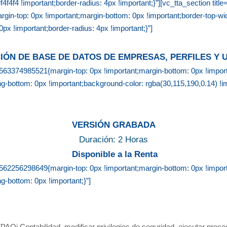
f4 !important;border-radius: 4px !important;}”][vc_tta_section tit
-top: 0px !important;margin-bottom: 0px !important;border-top-widt
px !important;border-radius: 4px !important;}”]
CIÓN DE BASE DE DATOS DE EMPRESAS, PERFILES Y 
3374985521{margin-top: 0px !important;margin-bottom: 0px !importan
ing-bottom: 0px !important;background-color: rgba(30,115,190,0.14) !
VERSIÓN GRABADA
Duración: 2 Horas
Disponible a la Renta
2256298649{margin-top: 0px !important;margin-bottom: 0px !importan
g-bottom: 0px !important;}”]