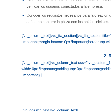
Crear nuevos usuarios para las empresas de CONTPAQ
verificar los usuarios conectados a la empresa,
Conocer los requisitos necesarios para la creación 
así como capturar la póliza con los saldos iniciales.
[/vc_column_text][/vc_tta_section][vc_tta_section ti
!important;margin-bottom: 0px !important;border-top-wid
2.
[/vc_column_text][vc_column_text css=”.vc_custom_156
width: 0px !important;padding-top: 0px !important;padd
!important;}”]
[/vc_column_text][vc_column_text]