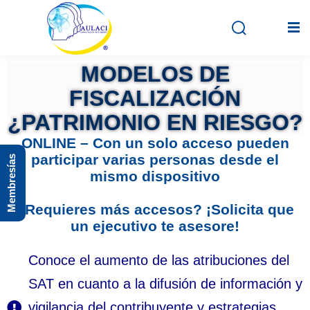
MODELOS DE
FISCALIZACIÓN
Inicio
¿PATRIMONIO EN RIESGO?
En vivo
ONLINE – Con un solo acceso pueden
participar varias personas desde el
Membresías
Grabados
mismo dispositivo
Registro
¿Requieres más accesos? ¡Solicita que
un ejecutivo te asesore!
Iniciar sesión
Conoce el aumento de las atribuciones del
SAT en cuanto a la difusión de información y
vigilancia del contribuyente y estrategias