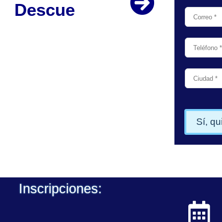
s
c
u
e
n
t
o
E
s
p
e
c
i
Inscripciones: