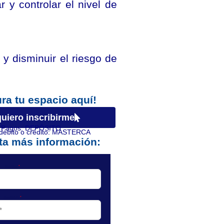
 y controlar el nivel de
 y disminuir el riesgo de
ra tu espacio aquí!
quiero inscribirme
Pagos:
D
E
P
Ó
S
I
T
O
bito o crédito:
M
A
S
T
E
R
C
A
R
D
ita más información: