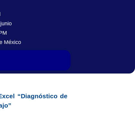
l
junio
 PM
de México
xcel “Diagnóstico de
ajo”