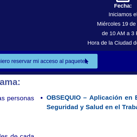
Fecha:
Iniciamos e
Miércoles 19 de 
de 10 AM a 3
Hora de la Ciudad 
uiero reservar mi acceso al paquete
rama:
OBSEQUIO – Aplicación en E
as personas
Seguridad y Salud en el Trab
ales de cada