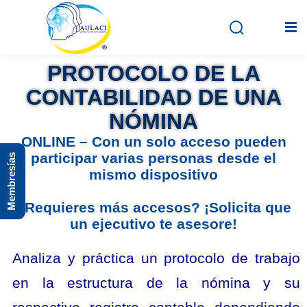
PROTOCOLO DE LA
CONTABILIDAD DE UNA
Inicio
NÓMINA
En vivo
ONLINE – Con un solo acceso pueden
participar varias personas desde el
Membresías
Grabados
mismo dispositivo
Registro
¿Requieres más accesos? ¡Solicita que
un ejecutivo te asesore!
Iniciar sesión
Analiza y práctica un protocolo de trabajo
en la estructura de la nómina y su