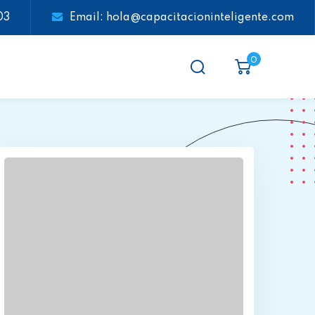
03
Email: hola@capacitacioninteligente.com
0