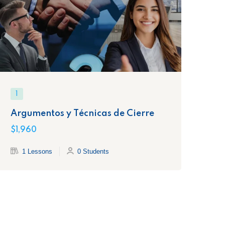
1
1
Argumentos y Técnicas de Cierre
Re
a 
$1,960
$1,
1 Lessons
0 Students