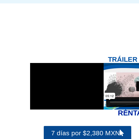
TRÁILER
RÉNT
7 días por $2,380 MXN