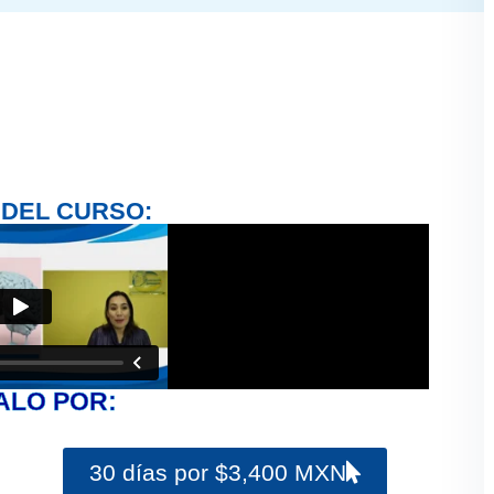
 DEL CURSO:
ALO POR:
30 días por $3,400 MXN