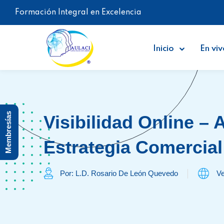
Formación Integral en Excelencia
Inicio
En viv
Membresías
Visibilidad Online – 
Estrategia Comercial
Por: L.D. Rosario De León Quevedo
Ve