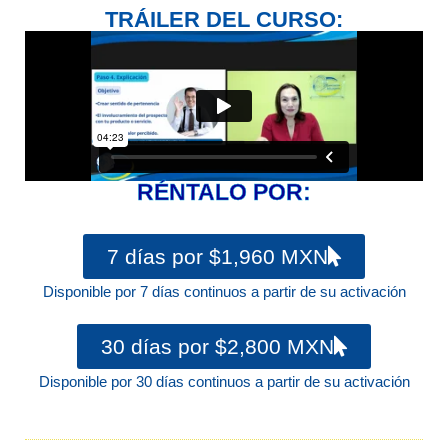
TRÁILER DEL CURSO:
RÉNTALO POR:
7 días por $1,960 MXN
Disponible por 7 días continuos a partir de su activación
30 días por $2,800 MXN
Disponible por 30 días continuos a partir de su activación