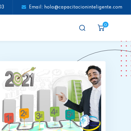
03
Email: hola@capacitacioninteligente.com
0