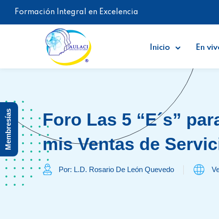
Formación Integral en Excelencia
Inicio
En viv
Membresías
Foro Las 5 “E´s” par
mis Ventas de Servic
Por: L.D. Rosario De León Quevedo
Ve