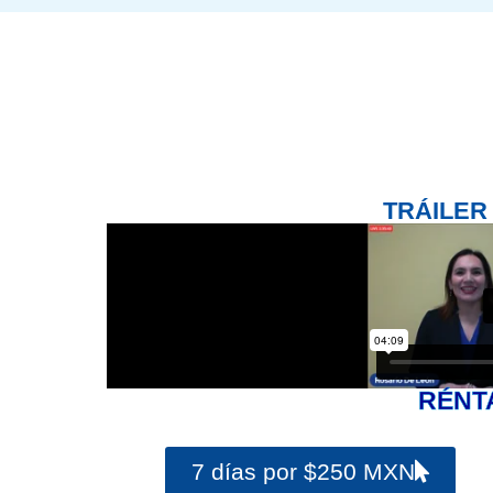
TRÁILER
RÉNT
7 días por $250 MXN