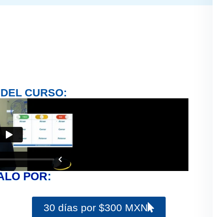
 DEL CURSO:
ALO POR:
30 días por $300 MXN