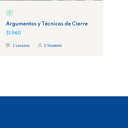
1
1
Argumentos y Técnicas de Cierre
Re
a 
$1,960
$1,
1 Lessons
0 Students