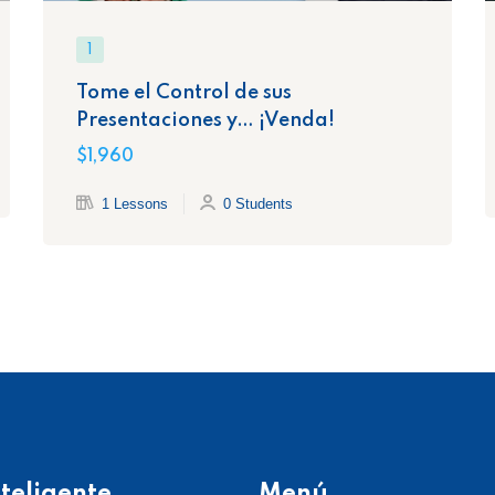
1
Tome el Control de sus
Presentaciones y… ¡Venda!
$1,960
1 Lessons
0 Students
teligente
Menú