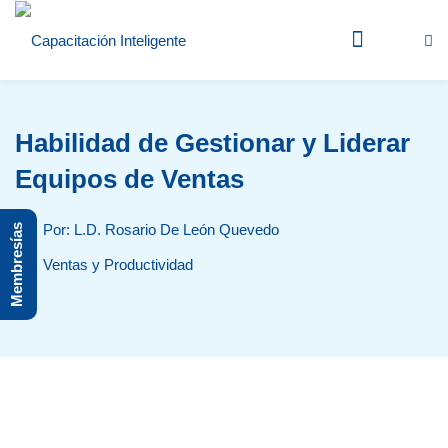
Inicio
Habilidad de Gestionar y Liderar
➤ Blog
Equipos de Ventas
➤ Instructores
Por: L.D. Rosario De León Quevedo
Membresías
En vivo
Ventas y Productividad
Grabados
➤ Fiscal
➤ Recursos Humanos
➤ CONTPAQi