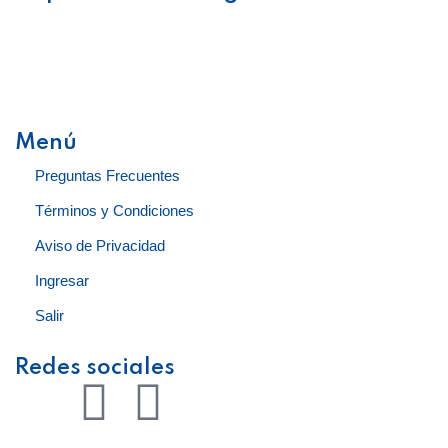
Obtén acceso ilimitado a capacitación en línea, materiales
descargables y consultas posteriores con nuestros
especialistas. Fiscal, Ventas, Recursos Humanos, CONTPAQi
y Servicio al Cliente.
Menú
Preguntas Frecuentes
Términos y Condiciones
Aviso de Privacidad
Ingresar
Salir
Redes sociales