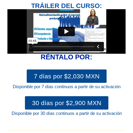
➤ Productividad
TRÁILER DEL CURSO:
➤ CONOCER
➤ Finanzas Personale
Registro
Iniciar sesión
RÉNTALO POR:
7 días por $2,030 MXN
Disponible por 7 días continuos a partir de su activación
30 días por $2,900 MXN
Disponible por 30 días continuos a partir de su activación