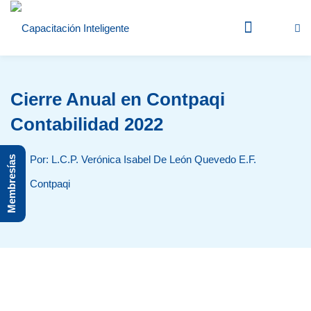
Inicio
Cierre Anual en Contpaqi
➤ Blog
Contabilidad 2022
➤ Instructores
Por: L.C.P. Verónica Isabel De León Quevedo E.F.
Membresías
En vivo
Contpaqi
Grabados
➤ Fiscal
➤ Recursos Humanos
➤ CONTPAQi