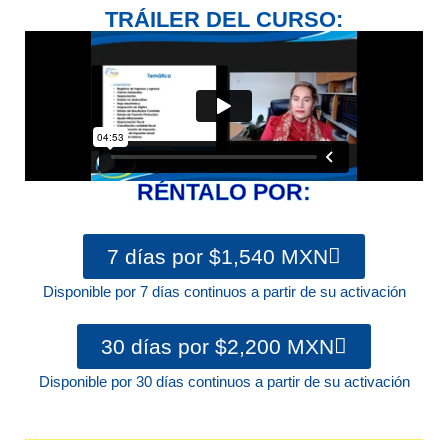
➤ Productividad
TRÁILER DEL CURSO:
➤ CONOCER
➤ Finanzas Personale
Registro
Iniciar sesión
RÉNTALO POR:
7 días por $1,540 MXN
Disponible por 7 días continuos a partir de su activación
30 días por $2,200 MXN
Disponible por 30 días continuos a partir de su activación