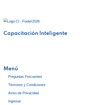
Capacitación Inteligente
Obtén acceso ilimitado a capacitación en línea, materiales
descargables y consultas posteriores con nuestros
especialistas. Fiscal, Ventas, Recursos Humanos, CONTPAQi
y Servicio al Cliente.
Menú
Preguntas Frecuentes
Términos y Condiciones
Aviso de Privacidad
Ingresar