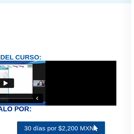
 DEL CURSO:
ALO POR:
30 días por $2,200 MXN