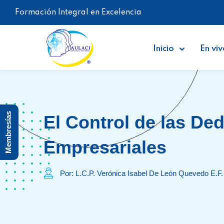
Formación Integral en Excelencia
Inicio
En viv
Membresías
El Control de las De
Empresariales
Por: L.C.P. Verónica Isabel De León Quevedo E.F.