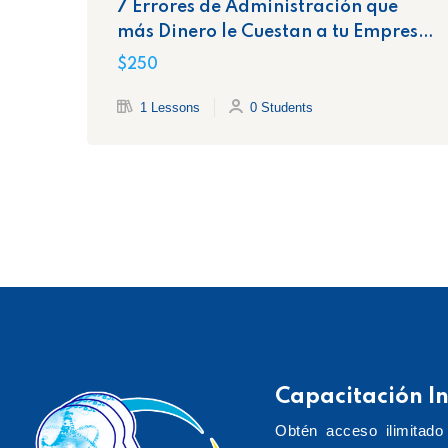
7 Errores de Administración que
más Dinero le Cuestan a tu Empresa
y la Exponen Ante el SAT
$250
1 Lessons
0 Students
Capacitación In
Obtén acceso ilimitado