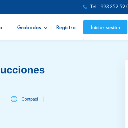
Tel.: 993 352 52 
o
Grabados
Registro
Iniciar sesión
ducciones
Contpaqi