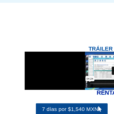
TRÁILER
RÉNT
7 días por $1,540 MXN