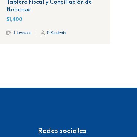
Tablero Fiscal y Conciliación de
Co
Nominas
de
$1,400
$1,
1 Lessons
0 Students
Redes sociales