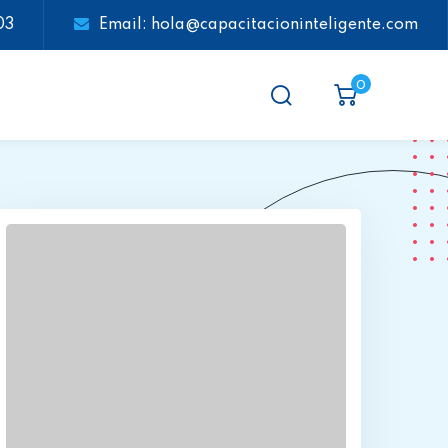
03
Email: hola@capacitacioninteligente.com
0