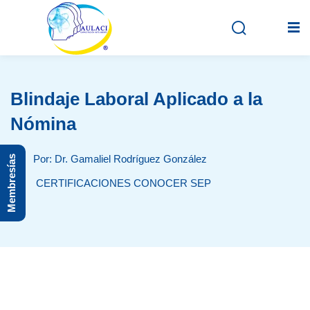
Blindaje Laboral Aplicado a la
Inicio
Nómina
En vivo
Por: Dr. Gamaliel Rodríguez González
Membresías
Grabados
CERTIFICACIONES CONOCER SEP
Registro
Iniciar sesión