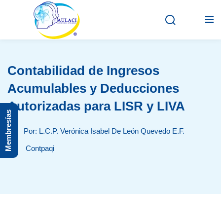
Contabilidad de Ingresos
Inicio
Acumulables y Deducciones
En vivo
Autorizadas para LISR y LIVA
Membresías
Grabados
Por: L.C.P. Verónica Isabel De León Quevedo E.F.
Registro
Contpaqi
Iniciar sesión