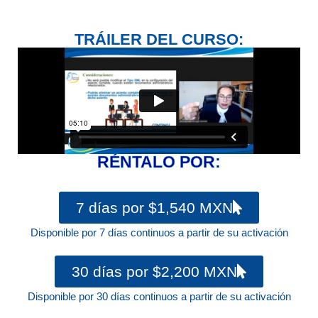
TRÁILER DEL CURSO:
RÉNTALO POR:
7 días por $1,540 MXN
Disponible por 7 días continuos a partir de su activación
30 días por $2,200 MXN
Disponible por 30 días continuos a partir de su activación