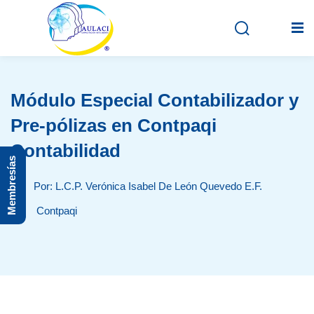
Módulo Especial Contabilizador y
Inicio
Pre-pólizas en Contpaqi
En vivo
Contabilidad
Membresías
Grabados
Por: L.C.P. Verónica Isabel De León Quevedo E.F.
Registro
Contpaqi
Iniciar sesión