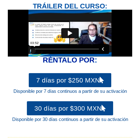
TRÁILER DEL CURSO:
RÉNTALO POR:
7 días por $250 MXN
Disponible por 7 días continuos a partir de su activación
30 días por $300 MXN
Disponible por 30 días continuos a partir de su activación