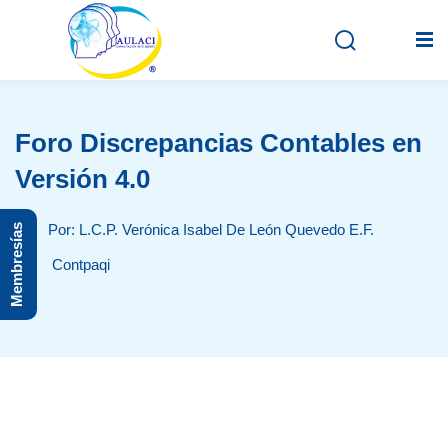
Foro Discrepancias Contables en
Inicio
Versión 4.0
En vivo
Por: L.C.P. Verónica Isabel De León Quevedo E.F.
Membresías
Grabados
Contpaqi
Registro
Iniciar sesión