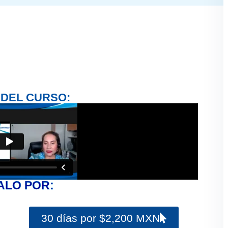
 DEL CURSO:
ALO POR:
30 días por $2,200 MXN