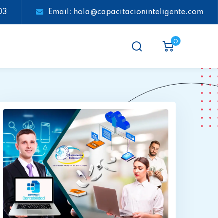
03
Email: hola@capacitacioninteligente.com
0