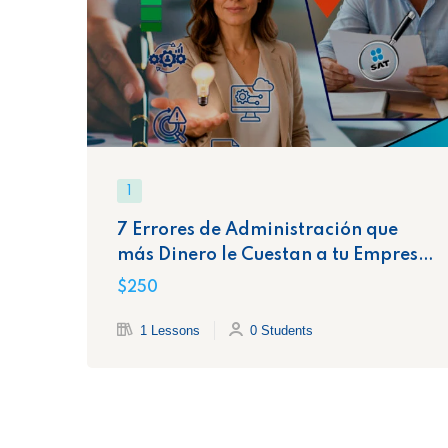
1
7 Errores de Administración que
más Dinero le Cuestan a tu Empresa
y la Exponen Ante el SAT
$250
1 Lessons
0 Students