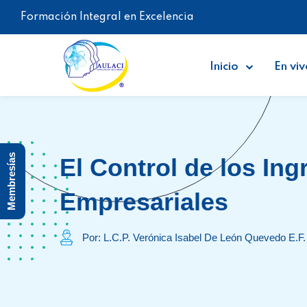
Formación Integral en Excelencia
Inicio
En viv
Membresías
El Control de los Ing
Empresariales
Por: L.C.P. Verónica Isabel De León Quevedo E.F.