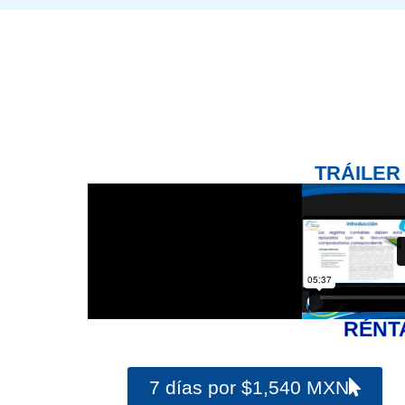
TRÁILER
RÉNT
7 días por $1,540 MXN