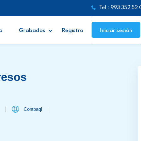
Tel.: 993 352 52 
o
Grabados
Registro
Iniciar sesión
resos
Contpaqi