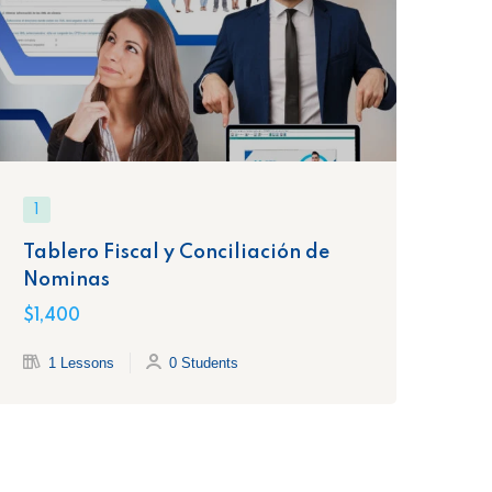
1
1
Tablero Fiscal y Conciliación de
Co
Nominas
de
$1,400
$1,
1 Lessons
0 Students