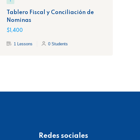
1
1
Tablero Fiscal y Conciliación de
Co
Nominas
de
$1,400
$1,
1 Lessons
0 Students
Redes sociales