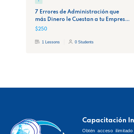
1
7 Errores de Administración que
más Dinero le Cuestan a tu Empresa
y la Exponen Ante el SAT
$250
1 Lessons
0 Students
Capacitación In
Obtén acceso ilimitado