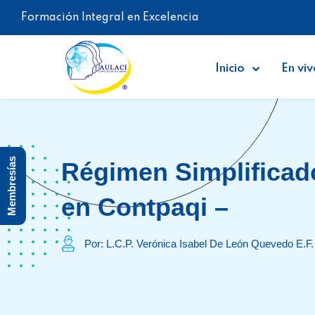
Formación Integral en Excelencia
Inicio
En viv
Membresías
Régimen Simplificad
en Contpaqi –
Por: L.C.P. Verónica Isabel De León Quevedo E.F.