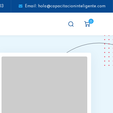
03
Email: hola@capacitacioninteligente.com
0