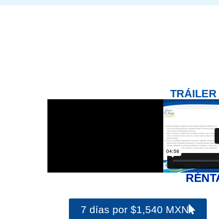
TRÁILER
RÉNT
7 días por $1,540 MXN