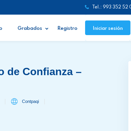
Tel.: 993 352 52 
o
Grabados
Registro
Iniciar sesión
o de Confianza –
Contpaqi