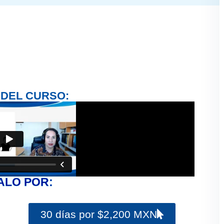
 DEL CURSO:
ALO POR:
30 días por $2,200 MXN