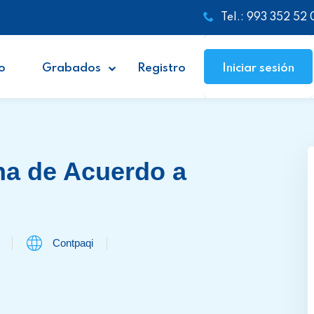
Tel.: 993 352 52 
o
Grabados
Registro
Iniciar sesión
na de Acuerdo a
Contpaqi