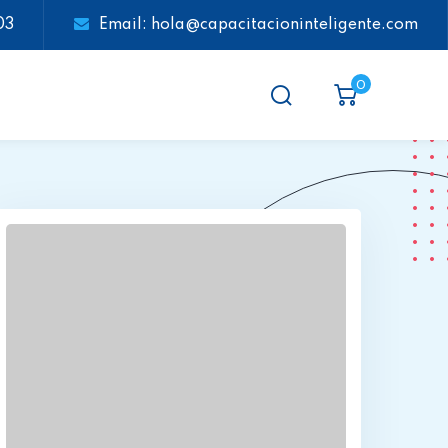
03
Email: hola@capacitacioninteligente.com
0