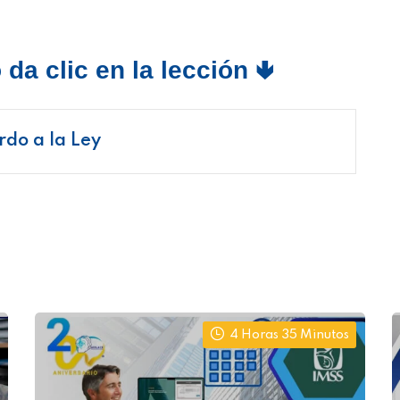
da clic en la lección 🢃
do a la Ley
4 Horas 35 Minutos