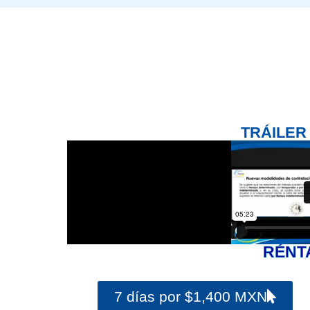
TRÁILER
RÉNT
7 días por $1,400 MXN