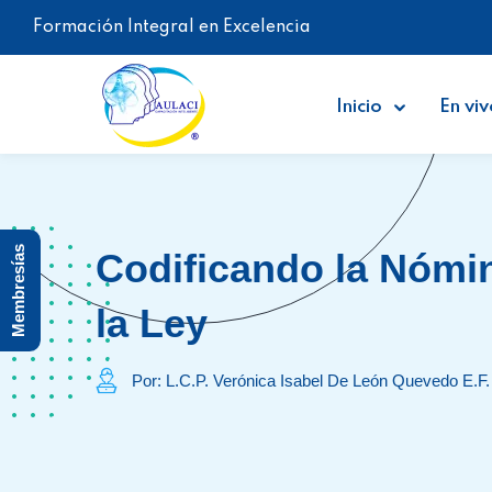
Formación Integral en Excelencia
Inicio
En viv
Membresías
Codificando la Nómi
la Ley
Por: L.C.P. Verónica Isabel De León Quevedo E.F.