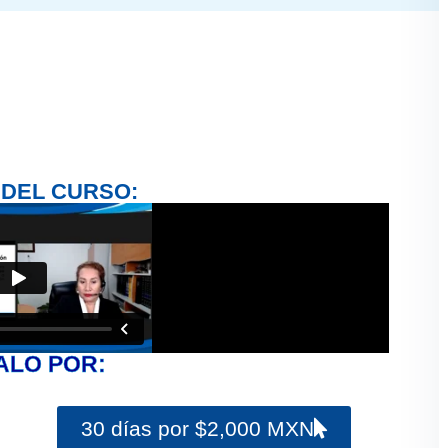
 DEL CURSO:
ALO POR:
30 días por $2,000 MXN