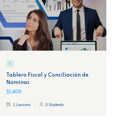
1
1
Tablero Fiscal y Conciliación de
Co
Nominas
de
$1,400
$1,
1 Lessons
0 Students