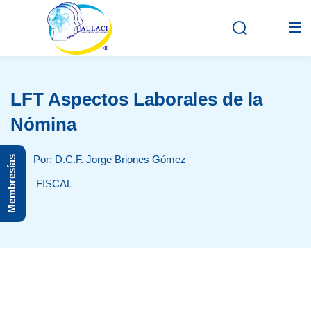
LFT Aspectos Laborales de la
Inicio
Nómina
En vivo
Por: D.C.F. Jorge Briones Gómez
Membresías
Grabados
FISCAL
Registro
Iniciar sesión