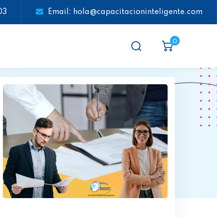
03
Email: hola@capacitacioninteligente.com
0