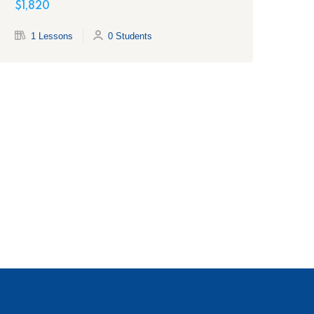
Fí
$1,820
$1,
1 Lessons
0 Students