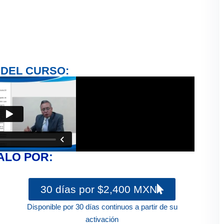
 DEL CURSO:
ALO POR:
30 días por $2,400 MXN
Disponible por 30 días continuos a partir de su
activación