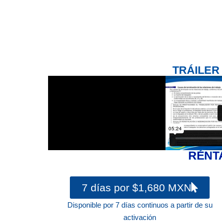
TRÁILER
RÉNT
7 días por $1,680 MXN
Disponible por 7 días continuos a partir de su
activación