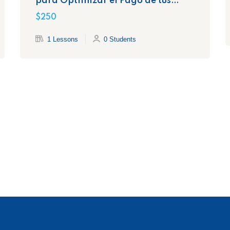
para Optimizar el Pago de tus
Impuestos
$250
1 Lessons
0 Students