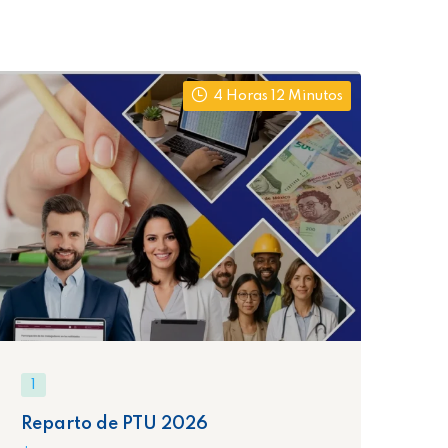
4 Horas 12 Minutos
1
1
Reparto de PTU 2026
De