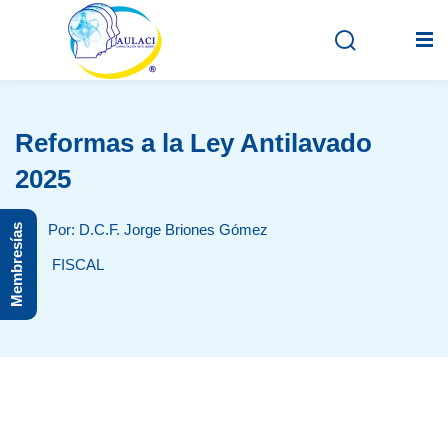
Reformas a la Ley Antilavado
Inicio
2025
En vivo
Por: D.C.F. Jorge Briones Gómez
Membresías
Grabados
FISCAL
Registro
Iniciar sesión