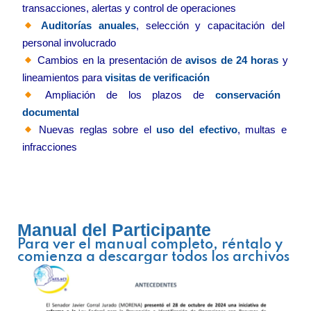
transacciones,
alertas
y
control
de
operaciones
Auditorí
as
anuales
,
selecció
n
y
capacitació
n
del
personal
involucrado
Cambios
en
la
presentació
n
de
avisos
de
24
horas
y
lineamientos
para
visitas
de
verificació
n
Ampliació
n
de
los
plazos
de
conservació
n
documental
Nuevas
reglas
sobre
el
uso
del
efectivo
,
multas
e
infracciones
Manual del Participante
Para ver el manual completo, réntalo y
comienza a descargar todos los archivos