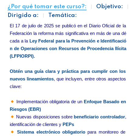
¿Por qué tomar este curso?:
Objetivo:
Dirigido a:
Temática:
El
17
de
julio
de
2025
se
publicó
en
el
Diario
Oficial
de
la
Federació
n
la
reforma
má
s
significativa
en
má
s
de
una
dé
cada
a
la
Ley
Federal
para
la
Prevenció
n
e
Identificació
n
de
Operaciones
con
Recursos
de
Procedencia
Ilí
cita
(
LFPIORPI).
Obté
n
una
guí
a
clara
y
prá
ctica
para
cumplir
con
los
nuevos
lineamientos
,
que
incluyen,
entre
otros
aspectos
clave:
Implementació
n
obligatoria
de
un
Enfoque
Basado
en
Riesgos (
EBR)
Nuevas
disposiciones
sobre
beneficiario
controlador
,
identificació
n
de
clientes
y
PEPs
Sistema
electró
nico
obligatorio
para
monitoreo
de