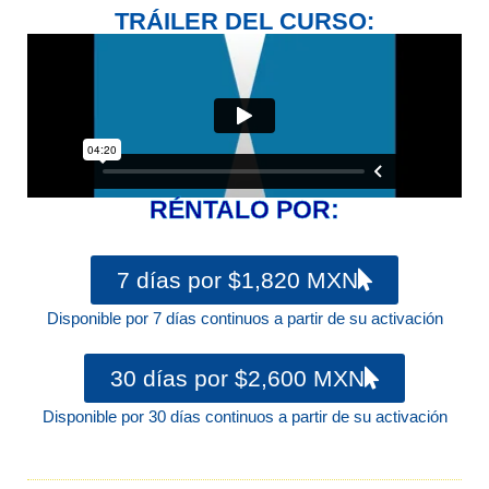
TRÁILER DEL CURSO:
RÉNTALO POR:
7 días por $1,820 MXN
Disponible por 7 días continuos a partir de su activación
30 días por $2,600 MXN
Disponible por 30 días continuos a partir de su activación