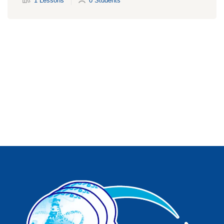
1 Lessons
0 Students