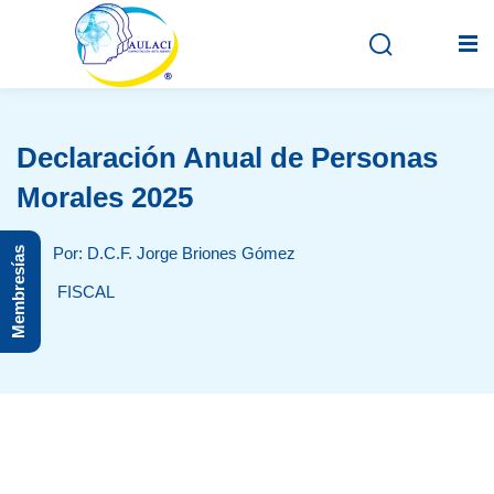
Declaración Anual de Personas
Inicio
Morales 2025
En vivo
Por: D.C.F. Jorge Briones Gómez
Membresías
Grabados
FISCAL
Registro
Iniciar sesión