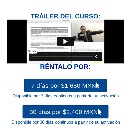
TRÁILER DEL CURSO:
RÉNTALO POR:
7 días por $1,680 MXN
Disponible por 7 días continuos a partir de su activación
30 días por $2,400 MXN
Disponible por 30 días continuos a partir de su activación