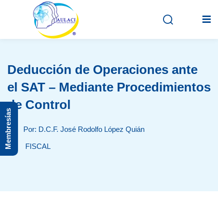
Deducción de Operaciones ante
Inicio
el SAT – Mediante Procedimientos
En vivo
de Control
Membresías
Grabados
Por: D.C.F. José Rodolfo López Quián
Registro
FISCAL
Iniciar sesión