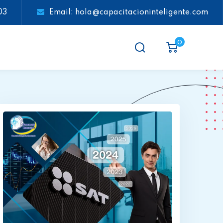
03
Email: hola@capacitacioninteligente.com
0