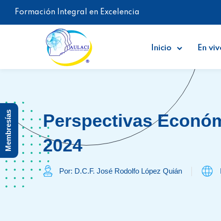
Formación Integral en Excelencia
Inicio
En viv
Membresías
Perspectivas Económ
2024
Por: D.C.F. José Rodolfo López Quián