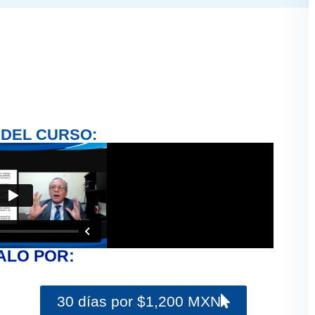
 DEL CURSO:
ALO POR:
30 días por $1,200 MXN