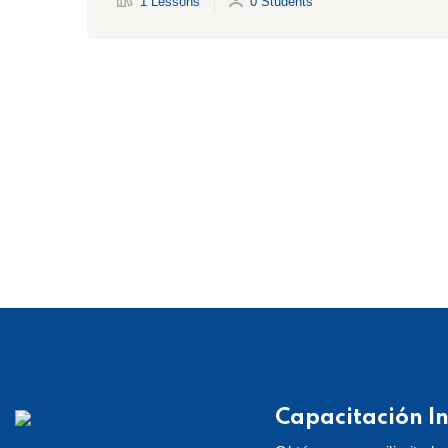
1 Lessons
0 Students
Capacitación In