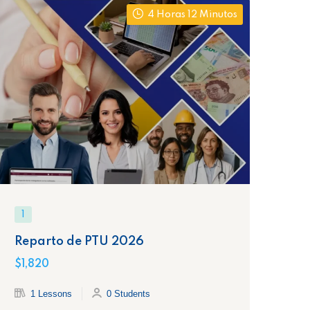
4 Horas 12 Minutos
1
1
Reparto de PTU 2026
De
Fí
$1,820
$1,
1 Lessons
0 Students