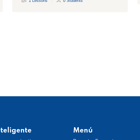
1 Lessons
0 Students
teligente
Menú