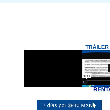
TRÁILER
RÉNT
7 días por $840 MXN