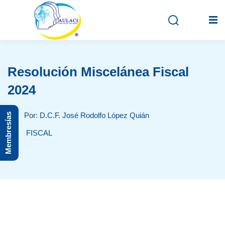
Resolución Miscelánea Fiscal
Inicio
2024
En vivo
Por: D.C.F. José Rodolfo López Quián
Membresías
Grabados
FISCAL
Registro
Iniciar sesión