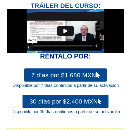
TRÁILER DEL CURSO:
RÉNTALO POR:
7 días por $1,680 MXN
Disponible por 7 días continuos a partir de su activación
30 días por $2,400 MXN
Disponible por 30 días continuos a partir de su activación