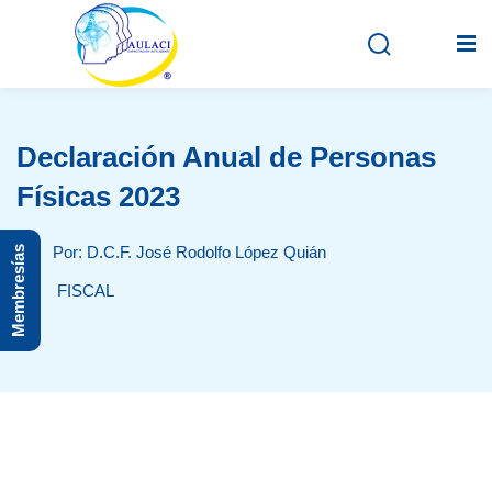
Declaración Anual de Personas
Inicio
Físicas 2023
En vivo
Por: D.C.F. José Rodolfo López Quián
Membresías
Grabados
FISCAL
Registro
Iniciar sesión