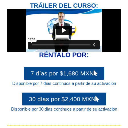
TRÁILER DEL CURSO:
RÉNTALO POR:
7 días por $1,680 MXN
Disponible por 7 días continuos a partir de su activación
30 días por $2,400 MXN
Disponible por 30 días continuos a partir de su activación