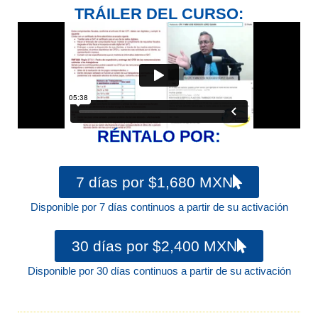
TRÁILER DEL CURSO:
RÉNTALO POR:
7 días por $1,680 MXN
Disponible por 7 días continuos a partir de su activación
30 días por $2,400 MXN
Disponible por 30 días continuos a partir de su activación