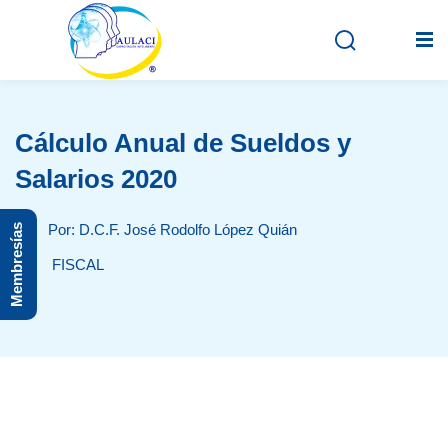
Cálculo Anual de Sueldos y
Inicio
Salarios 2020
En vivo
Por: D.C.F. José Rodolfo López Quián
Membresías
Grabados
FISCAL
Registro
Iniciar sesión