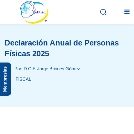
Declaración Anual de Personas
Inicio
Físicas 2025
En vivo
Por: D.C.F. Jorge Briones Gómez
Membresías
Grabados
FISCAL
Registro
Iniciar sesión