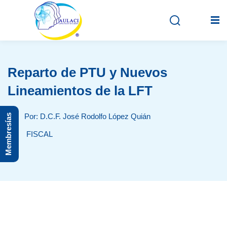
Reparto de PTU y Nuevos
Inicio
Lineamientos de la LFT
En vivo
Por: D.C.F. José Rodolfo López Quián
Membresías
Grabados
FISCAL
Registro
Iniciar sesión