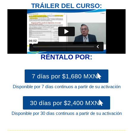
TRÁILER DEL CURSO:
RÉNTALO POR:
7 días por $1,680 MXN
Disponible por 7 días continuos a partir de su activación
30 días por $2,400 MXN
Disponible por 30 días continuos a partir de su activación