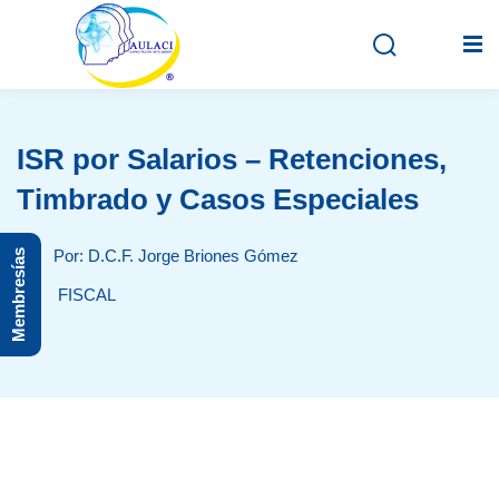
ISR por Salarios – Retenciones,
Inicio
Timbrado y Casos Especiales
En vivo
Por: D.C.F. Jorge Briones Gómez
Membresías
Grabados
FISCAL
Registro
Iniciar sesión