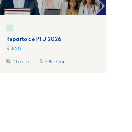
1
1
Reparto de PTU 2026
De
Fí
$1,820
$1,
1 Lessons
0 Students