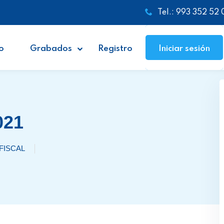
Tel.: 993 352 52 
o
Grabados
Registro
Iniciar sesión
021
FISCAL