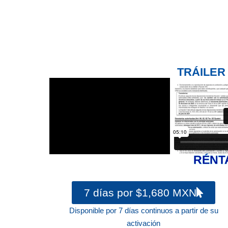
TRÁILER
RÉNT
7 días por $1,680 MXN
Disponible por 7 días continuos a partir de su
activación