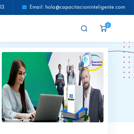
03
Email: hola@capacitacioninteligente.com
0