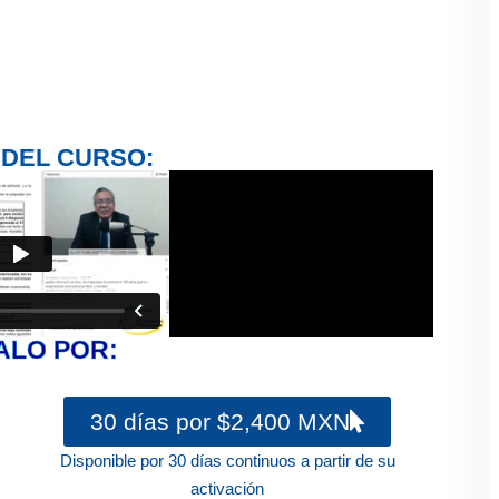
 DEL CURSO:
ALO POR:
30 días por $2,400 MXN
Disponible por 30 días continuos a partir de su
activación